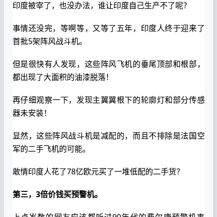
印度被宰了，也没办法，谁让印度自己生产不了呢？
事情还没完，等啊等，又等了五年，印度人终于迎来了
首批5架阵风战斗机。
但是很快有人发现，这些阵风飞机的垂尾顶部和根部，
都出现了大面积的油漆脱落！
再仔细观察一下，发现主翼翼根下的轮廓灯和部分传感
器未安装！
显然，这些阵风战斗机是减配的，而且不排除是法国空
军的二手飞机的可能。
敢情印度人花了78亿欧元买了一堆低配的二手货？
第三，3倍价钱买预警机。
上点岁数的网友应该都听过90年代的费尔康预警机事