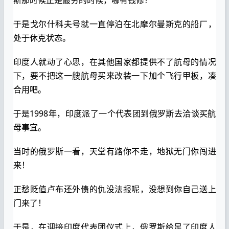
于是戈尔什科夫号就一直停泊在北摩尔曼斯克的船厂，
处于休克状态。
印度人就动了心思，在其他国家都提供不了航母的情况
下，要不把这一艘航母买来改装一下加个飞行甲板，凑
合用吧。
于是1998年，印度派了一个代表团到俄罗斯去洽谈买航
母事宜。
当时的俄罗斯一看，天堂有路你不走，地狱无门你闯进
来！
正愁贬值卢布还外债的仇没法报呢，没想到你自己送上
门来了！
于是，在迎接印度代表团仪式上，俄罗斯给足了印度人