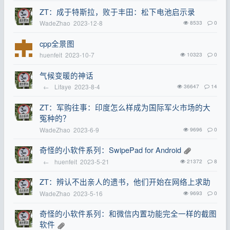
ZT：成于特斯拉，败于丰田：松下电池启示录
WadeZhao
2023-12-8
8533
0
cpp全景图
huenfeit
2023-10-7
10323
0
气候变暖的神话
←
Lifaye
2023-8-4
36647
14
ZT：军购往事：印度怎么样成为国际军火市场的大
冤种的？
WadeZhao
2023-6-9
9696
0
奇怪的小软件系列：SwipePad for Android
←
huenfeit
2023-5-21
21372
8
ZT：辨认不出亲人的遗书，他们开始在网络上求助
WadeZhao
2023-5-16
9693
0
奇怪的小软件系列：和微信内置功能完全一样的截图
软件