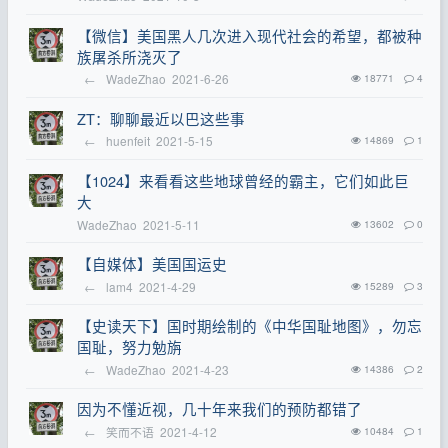
【微信】美国黑人几次进入现代社会的希望，都被种
族屠杀所浇灭了
←
WadeZhao
2021-6-26
18771
4
ZT：聊聊最近以巴这些事
←
huenfeit
2021-5-15
14869
1
【1024】来看看这些地球曾经的霸主，它们如此巨
大
WadeZhao
2021-5-11
13602
0
【自媒体】美国国运史
←
lam4
2021-4-29
15289
3
【史读天下】国时期绘制的《中华国耻地图》，勿忘
国耻，努力勉旃
←
WadeZhao
2021-4-23
14386
2
因为不懂近视，几十年来我们的预防都错了
←
笑而不语
2021-4-12
10484
1