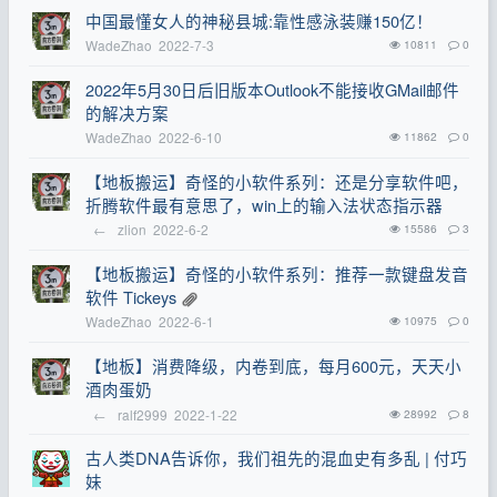
中国最懂女人的神秘县城:靠性感泳装赚150亿！
WadeZhao
2022-7-3
10811
0
2022年5月30日后旧版本Outlook不能接收GMail邮件
的解决方案
WadeZhao
2022-6-10
11862
0
【地板搬运】奇怪的小软件系列：还是分享软件吧，
折腾软件最有意思了，win上的输入法状态指示器
←
zlion
2022-6-2
15586
3
【地板搬运】奇怪的小软件系列：推荐一款键盘发音
软件 Tickeys
WadeZhao
2022-6-1
10975
0
【地板】消费降级，内卷到底，每月600元，天天小
酒肉蛋奶
←
ralf2999
2022-1-22
28992
8
古人类DNA告诉你，我们祖先的混血史有多乱 | 付巧
妹