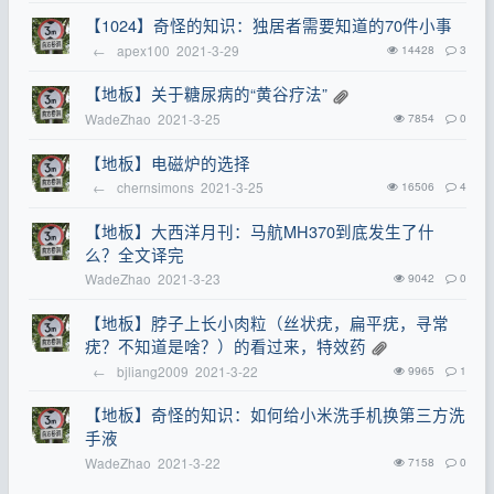
【1024】奇怪的知识：独居者需要知道的70件小事
←
apex100
2021-3-29
14428
3
【地板】关于糖尿病的“黄谷疗法”
WadeZhao
2021-3-25
7854
0
【地板】电磁炉的选择
←
chernsimons
2021-3-25
16506
4
【地板】大西洋月刊：马航MH370到底发生了什
么？全文译完
WadeZhao
2021-3-23
9042
0
【地板】脖子上长小肉粒（丝状疣，扁平疣，寻常
疣？不知道是啥？）的看过来，特效药
←
bjliang2009
2021-3-22
9965
1
【地板】奇怪的知识：如何给小米洗手机换第三方洗
手液
WadeZhao
2021-3-22
7158
0