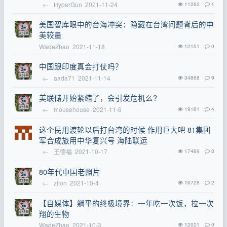
←
HyperGun
2021-11-24
11262
1
美国智库眼中的台海冲突：隐藏在台湾问题背后的中
美较量
WadeZhao
2021-11-18
12151
0
中国跟印度真会打仗吗？
←
aada71
2021-11-14
34868
9
美联储开始紧缩了，会引发危机么?
←
mousehouse
2021-11-6
19161
4
这个民用渡轮以后打台湾的时候 作用巨大吧 81集团
军合成旅用中华复兴号 海陆联运
←
王德福
2021-10-17
17469
3
80年代中国老照片
←
zlion
2021-10-4
16728
2
【自媒体】躺平的终极境界：一年吃一次饭，拉一次
翔的生物
WadeZhao
2021-10-3
12021
0