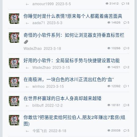
←
amoour1999
2023-5-5
31412
18
你睡觉时是什么表情?原来每个人都戴着痛苦面具
←
aada71
2023-5-3
14626
5
奇怪的小软件系列：如何让浏览器支持垂直标签栏
WadeZhao
2023-3-18
10266
0
好用的小软件：全局鼠标手势与快捷键设置功能
←
WadeZhao
2023-3-15
14221
2
在南极洲，一块白色的冰川正流出红色的“血”
←
winhoo
2023-3-15
12392
1
在世界杯赢球的日本人身高却越来越矮
←
billbuff
2022-12-2
18161
8
你敢信?把骆驼卖给阿拉伯人,朋友2年赚出7套房(组
图)
←
令狐飞云
2022-8-18
20038
5