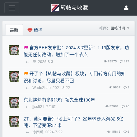
转帖与收藏
排序：
回帖时间
最新
精华
官方APP发布贴：2024-8-7更新：1.13版发布，功
能无任何改动，增加了一个节点
←
华
2025-8-3
73375
177
开了个【转帖与收藏】板块，专门转帖有用的知
识和讨论，尽量只看不回
←
WadeZhao
2021-3-22
9907
2
东北烧烤有多好吃？领先全球100年
←
jjss521
7月前
37061
20
ZT：黄河要告别“地上河”了？22年输沙入海32.5亿
吨，下游变深3.1米
←
冰西瓜
2024-7-22
15816
5