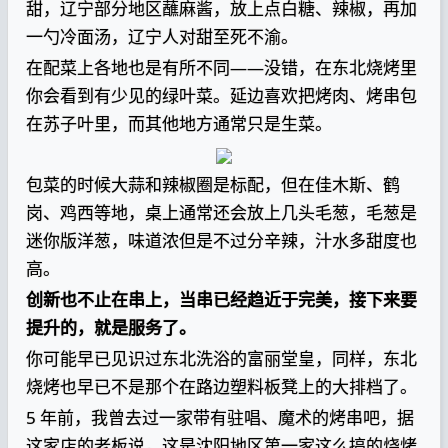
甜，辽宁部分地区蘸麻酱，放上点白糖、辣椒，再加
一勺冷面汤，辽宁人对甜至死不渝。
在配菜上各地也是有所不同——没错，在东北烧烤里
你会看到有少见的绿叶菜。延边喜欢把烤肉、烤串包
在苏子叶里，而其他地方通常只是生菜。
包菜的时候大蒜和辣椒圈是标配，但在佳木斯、鹤
岗、鸡西等地，桌上通常还会放上几头毛葱，毛葱是
迷你版洋葱，味道浓但是不过分辛辣，汁水多甜度也
高。
创新也不止在串上，当串已经趋近于完美，接下来要
提升的，就是服务了。
你可能早已见识过东北洗浴的富丽堂皇，同样，东北
烧烤也早已不是那个在路边塑料板凳上的大排档了。
5 年前，我曾去过一家带有驻唱、魔术的烤串吧，据
这家店的老板说，这是沈阳地区第一家这么搞的烧烤