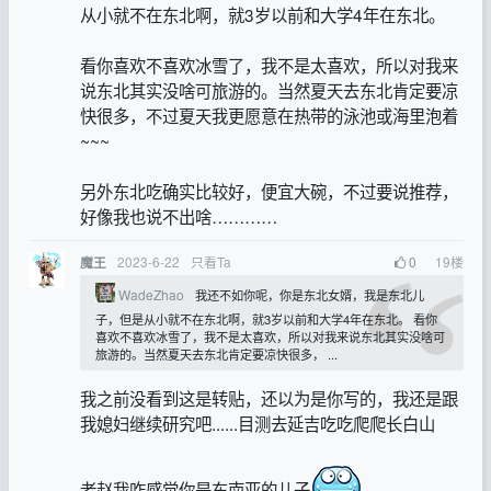
从小就不在东北啊，就3岁以前和大学4年在东北。
看你喜欢不喜欢冰雪了，我不是太喜欢，所以对我来
说东北其实没啥可旅游的。当然夏天去东北肯定要凉
快很多，不过夏天我更愿意在热带的泳池或海里泡着
~~~
另外东北吃确实比较好，便宜大碗，不过要说推荐，
好像我也说不出啥…………
2023-6-22
只看Ta
0
19
楼
魔王
WadeZhao
我还不如你呢，你是东北女婿，我是东北儿
子，但是从小就不在东北啊，就3岁以前和大学4年在东北。 看你
喜欢不喜欢冰雪了，我不是太喜欢，所以对我来说东北其实没啥可
旅游的。当然夏天去东北肯定要凉快很多， ...
我之前没看到这是转贴，还以为是你写的，我还是跟
我媳妇继续研究吧......目测去延吉吃吃爬爬长白山
老赵我咋感觉你是东南亚的儿子