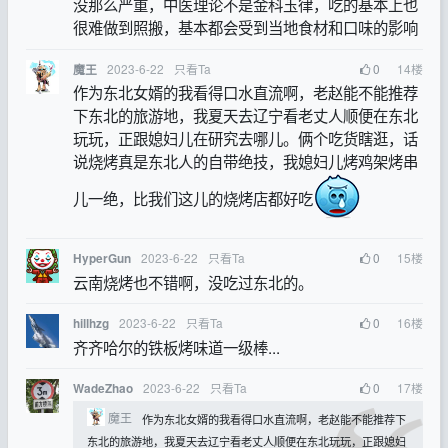
没那么严重，中医理论不是金科玉律，吃的基本上也
很难做到照搬，基本都会受到当地食材和口味的影响
2023-6-22
只看Ta
0
14
楼
魔王
作为东北女婿的我看得口水直流啊，老赵能不能推荐
下东北的旅游地，我夏天去辽宁看老丈人顺便在东北
玩玩，正跟媳妇儿在研究去哪儿。俩个吃货瞎逛，话
说烧烤真是东北人的自带绝技，我媳妇儿烤鸡架烤串
儿一绝，比我们这儿的烧烤店都好吃
2023-6-22
只看Ta
0
15
楼
HyperGun
云南烧烤也不错啊，没吃过东北的。
2023-6-22
只看Ta
0
16
楼
hillhzg
齐齐哈尔的铁板烤味道一级棒...
2023-6-22
只看Ta
0
17
楼
WadeZhao
魔王
作为东北女婿的我看得口水直流啊，老赵能不能推荐下
东北的旅游地，我夏天去辽宁看老丈人顺便在东北玩玩，正跟媳妇