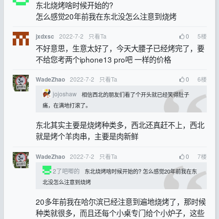
东北烧烤啥时候开始的?
怎么感觉20年前我在东北没怎么注意到烧烤
2022-7-2
只看Ta
0
5
楼
jxdxsc
不好意思，生意太好了，今天大腰子已经烤完了，要
不给您考两个iphone13 pro吧 一样的价格
2022-7-2
只看Ta
0
6
楼
WadeZhao
jojoshaw
相信西北的朋友们看了个开头就已经笑得肚子
痛，在满地打滚了。
东北其实主要是烧烤种类多，西北还真赶不上，西北
就是烤个羊肉串，主要是肉新鲜
2022-7-2
只看Ta
0
7
楼
WadeZhao
2了吧唧的
东北烧烤啥时候开始的? 怎么感觉20年前我在东
北没怎么注意到烧烤
20多年前我在哈尔滨已经注意到遍地烧烤了，那时候
种类就很多，而且还每个小桌专门给个小炉子，这些