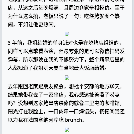
店，从这之后每晚爆满，且周边商家争相模仿。至于
为什么这么搞，老板只说了一句：吃烧烤就图个热
闹，不如让他更热闹。
3 年前，我姐结婚的单身派对也是在烧烤店组织的，
同样可以点歌看表演，但最夸张的是可以微信扫码发
弹幕，所以那晚在我的不懈努力下，整个烤串店里的
人都知道了我姐明天要在当地最大饭店结婚。
去年跟回老家跟朋友聚会，想找个安静的地方聊天，
结果她带我去了一家串店，我心想这扯着嗓子唠嗑
吗？没想到这家烤串店装修的就像三里屯的咖啡馆，
阳光打在我脸上，一口肉串一口烤馒头，恍惚间我还
以为我在法国塞纳河岸吃 brunch。