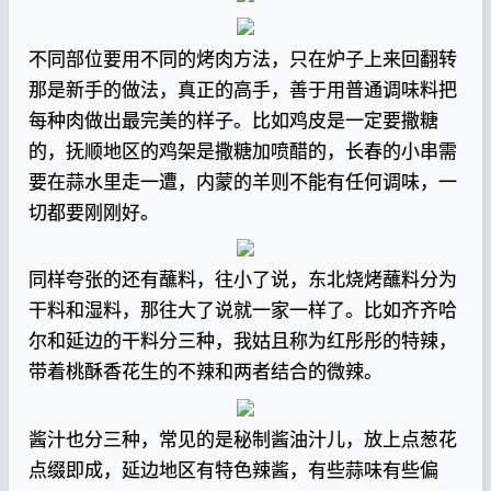
不同部位要用不同的烤肉方法，只在炉子上来回翻转
那是新手的做法，真正的高手，善于用普通调味料把
每种肉做出最完美的样子。比如鸡皮是一定要撒糖
的，抚顺地区的鸡架是撒糖加喷醋的，长春的小串需
要在蒜水里走一遭，内蒙的羊则不能有任何调味，一
切都要刚刚好。
同样夸张的还有蘸料，往小了说，东北烧烤蘸料分为
干料和湿料，那往大了说就一家一样了。比如齐齐哈
尔和延边的干料分三种，我姑且称为红彤彤的特辣，
带着桃酥香花生的不辣和两者结合的微辣。
酱汁也分三种，常见的是秘制酱油汁儿，放上点葱花
点缀即成，延边地区有特色辣酱，有些蒜味有些偏