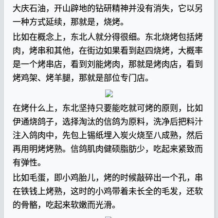
大庆石油，开山辟地的钻研精神并没有消失，它以另
一种方式延续，那就是，烧烤。
比如在概念上，东北人就分得很细。东北烧烤包括烤
肉，烤串和其他，在街边如果看到赵四烧烤，大概率
是一个烤串店，看到刘能烤肉，那就是烤肉店，看到
烤鸡架、烤羊腿，那就是部位专门店。
在烤什么上，东北坚持只要能吃就可烤的原则，比如
伊通烧鸽子，选择淘汰的信鸽为原料，洗净后把料汁
注入鸽肉中，先包上锡纸埋入炭火烧至八成熟，然后
再用明烤烤熟。信鸽肌肉健硕脂肪少，吃起来紧致而
有弹性。
比如毛蛋，即小鸡胎儿，烤的时候敲碎出一个孔，串
在铁钱上烤熟，这时的小鸡带着未长全的毛发，还软
的骨骼，吃起来软嫩而光滑。