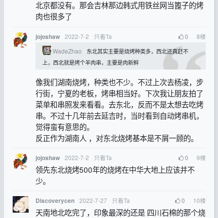
北京都没有。那会吉林那边韩式用铁丝网当篦子的烤
肉也很多了
2022-7-2
只看Ta
0
8
楼
jojoshaw
WadeZhao
东北其实主要是烧烤种类多，西北还真赶不
上，西北就是烤个羊肉串，主要是肉新鲜
像我们湖南烧烤，种类也不少。不过上次去杨凌，步
行街，宁夏的老板，烤串相当好。下次我让朋友拍了
菜单和串照发来看看。去东北，反而不是太想去吃烤
串。不过十几年前去延吉时，当时看到自动烤串机，
觉得蛮有意思的。
反正作为湖南人 ，对东北烧烤基本是不屑一顾的。
2022-7-2
只看Ta
0
9
楼
jojoshaw
领先东北烧烤500年的烧烤在中华大地上应该并不
少。
2022-7-27
只看Ta
0
10
楼
Discoverycen
天南地北吃完了，印象最深的还是 四川石棉的那个烧