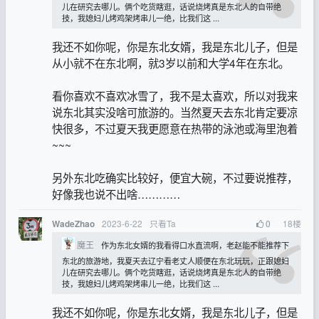
儿在研究去哪儿。俩个吃货瞎逛，话说烧烤真是东北人的自带绝
技，我媳妇儿烤鸡架烤串儿一绝，比我们这 ...
我还不如你呢，你是东北女婿，我是东北儿子，但是
从小就不在东北啊，就3岁以前和大学4年在东北。
看你喜欢不喜欢冰雪了，我不是太喜欢，所以对我来
说东北其实没啥可旅游的。当然夏天去东北肯定要凉
快很多，不过夏天我更愿意在热带的泳池或海里泡着
~~~
另外东北吃确实比较好，便宜大碗，不过要说推荐，
好像我也说不出啥…………
2023-6-22
只看Ta
0
18
楼
WadeZhao
魔王
作为东北女婿的我看得口水直流啊，老赵能不能推荐下
东北的旅游地，我夏天去辽宁看老丈人顺便在东北玩玩，正跟媳妇
儿在研究去哪儿。俩个吃货瞎逛，话说烧烤真是东北人的自带绝
技，我媳妇儿烤鸡架烤串儿一绝，比我们这 ...
我还不如你呢，你是东北女婿，我是东北儿子，但是