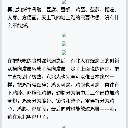
再比如烤牛骨髓、豆腐、蚕蛹、鸡蛋、菠萝、榴莲、
大枣、方便面，天上飞的地上跑的只要你想，没有什
么不能烤。
在把能吃的食材都烤遍之后，东北人在烧烤上的创新
从横向发展转成了纵向发展，除了上面说的鹤岗，把
牛直接到了极致，东北人也完全可以像日本烧鸟一
样，把鸡拆得细碎：鸡头可烤，鸡冠也可烤，再往有
下鸡脖、鸡胸和鸡腿，翅膀分为前中后三个部位加鸡
全翅，鸡架分为脆骨、锁骨和整个，零碎拆分为鸡
心、鸡胗、鸡屁股，最后同时也能放过鸡脚——哦，
这在东北叫鸡爪子。