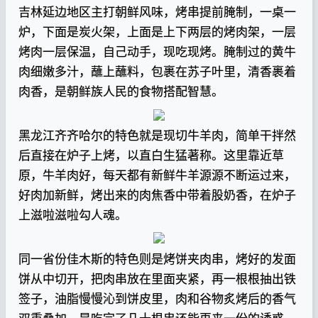
吉林延边地区主打朝鲜风味，烤串提前腌制，一桌一
炉，下面是炭火架，上面是上下两层的烤肉架，一层
烤肉一层保温，自己动手，现吃现烤。腌制过的黄牛
肉细嫩多汁，蘸上蘸料，包裹在苏子叶里，清香裹着
肉香，是朝鲜族人民的食物搭配智慧。
黑龙江齐齐哈尔的特色就是现切牛羊肉，简单干拌然
后直接在炉子上烤，以直白生猛著称。这里靠近草
原，牛羊肉好，每天都有新鲜牛羊源源不断运过来，
好肉加新鲜，烤出来的肉焦香中带着股奶香，在炉子
上滋啦滋啦勾人魂。
同一省份佳木斯的特色则是烤饼夹肉串，烤好的发面
饼从中切开，把肉串放在里面夹紧，再一根根抽出铁
签子，油脂慢慢沁到饼皮里，肉和谷物炙烤后的香气