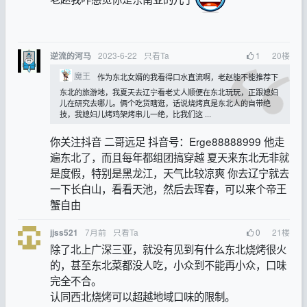
2023-6-22
只看Ta
1
20
楼
逆流的河马
魔王
作为东北女婿的我看得口水直流啊，老赵能不能推荐下
东北的旅游地，我夏天去辽宁看老丈人顺便在东北玩玩，正跟媳妇
儿在研究去哪儿。俩个吃货瞎逛，话说烧烤真是东北人的自带绝
技，我媳妇儿烤鸡架烤串儿一绝，比我们这 ...
你关注抖音 二哥远足 抖音号：Erge88888999 他走
遍东北了，而且每年都组团搞穿越 夏天来东北无非就
是度假，特别是黑龙江，天气比较凉爽 你去辽宁就去
一下长白山，看看天池，然后去珲春，可以来个帝王
蟹自由
7月前
只看Ta
0
21
楼
jjss521
除了北上广深三亚，就没有见到有什么东北烧烤很火
的，甚至东北菜都没人吃，小众到不能再小众，口味
完全不合。
认同西北烧烤可以超越地域口味的限制。