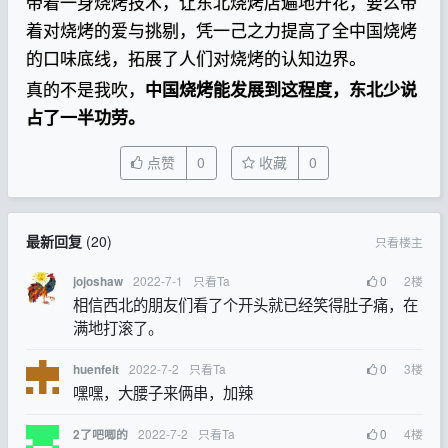
带着一身烧烤技术，让东北烧烤店遍地开花，要么带
着对烧烤的爱与挑剔，凭一己之力提高了全中国烧烤
的口味底线，拓展了人们对烧烤的认知边界。
真的不是我吹，
中国烧烤能发展到这程度，东北少说
占了一半功劳。
点赞
0
收藏
0
最新回复
(
20
)
只看楼主
2022-7-1
只看Ta
0
2
楼
jojoshaw
相信西北的朋友们看了个开头就已经笑得肚子痛，在
满地打滚了。
2022-7-2
只看Ta
0
3
楼
huenfeit
嘿嘿，大腰子来俩串，加辣
2022-7-2
只看Ta
0
4
楼
2了吧唧的