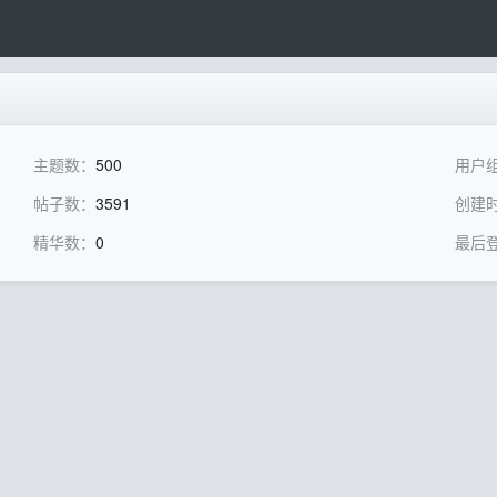
主题数：
500
用户
帖子数：
3591
创建
精华数：
0
最后