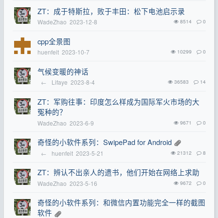
ZT：成于特斯拉，败于丰田：松下电池启示录
WadeZhao
2023-12-8
8514
0
cpp全景图
huenfeit
2023-10-7
10299
0
气候变暖的神话
←
Lifaye
2023-8-4
36583
14
ZT：军购往事：印度怎么样成为国际军火市场的大
冤种的？
WadeZhao
2023-6-9
9671
0
奇怪的小软件系列：SwipePad for Android
←
huenfeit
2023-5-21
21312
8
ZT：辨认不出亲人的遗书，他们开始在网络上求助
WadeZhao
2023-5-16
9672
0
奇怪的小软件系列：和微信内置功能完全一样的截图
软件