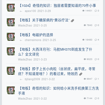
【1024】奇怪的知识：独居者需要知道的70件小事
←
apex100
2021-3-29
14401
3
【地板】关于糖尿病的“黄谷疗法”
WadeZhao
2021-3-25
7840
0
【地板】电磁炉的选择
←
chernsimons
2021-3-25
16483
4
【地板】大西洋月刊：马航MH370到底发生了什
么？全文译完
WadeZhao
2021-3-23
9023
0
【地板】脖子上长小肉粒（丝状疣，扁平疣，寻常
疣？不知道是啥？）的看过来，特效药
←
bjliang2009
2021-3-22
9947
1
【地板】奇怪的知识：如何给小米洗手机换第三方洗
手液
WadeZhao
2021-3-22
7144
0