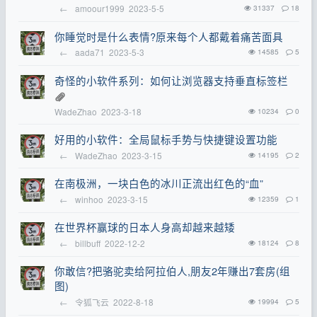
←
amoour1999
2023-5-5
31337
18
你睡觉时是什么表情?原来每个人都戴着痛苦面具
←
aada71
2023-5-3
14585
5
奇怪的小软件系列：如何让浏览器支持垂直标签栏
WadeZhao
2023-3-18
10234
0
好用的小软件：全局鼠标手势与快捷键设置功能
←
WadeZhao
2023-3-15
14195
2
在南极洲，一块白色的冰川正流出红色的“血”
←
winhoo
2023-3-15
12359
1
在世界杯赢球的日本人身高却越来越矮
←
billbuff
2022-12-2
18124
8
你敢信?把骆驼卖给阿拉伯人,朋友2年赚出7套房(组
图)
←
令狐飞云
2022-8-18
19994
5