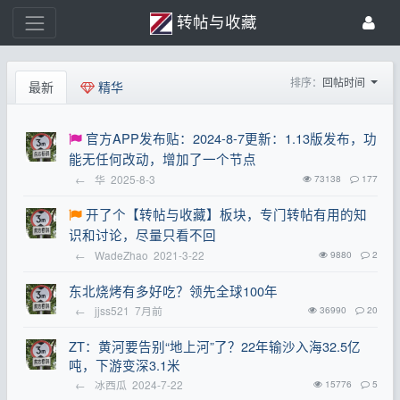
转帖与收藏
排序：
回帖时间
最新
精华
官方APP发布贴：2024-8-7更新：1.13版发布，功
能无任何改动，增加了一个节点
←
华
2025-8-3
73138
177
开了个【转帖与收藏】板块，专门转帖有用的知
识和讨论，尽量只看不回
←
WadeZhao
2021-3-22
9880
2
东北烧烤有多好吃？领先全球100年
←
jjss521
7月前
36990
20
ZT：黄河要告别“地上河”了？22年输沙入海32.5亿
吨，下游变深3.1米
←
冰西瓜
2024-7-22
15776
5