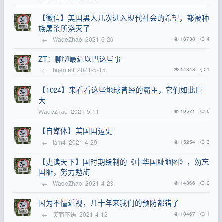
【微信】美国黑人几次进入现代社会的希望，都被种
族屠杀所浇灭了
←
WadeZhao
2021-6-26
18738
4
ZT：聊聊最近以巴这些事
←
huenfeit
2021-5-15
14848
1
【1024】来看看这些地球曾经的霸主，它们如此巨
大
WadeZhao
2021-5-11
13571
0
【自媒体】美国国运史
←
lam4
2021-4-29
15254
3
【史读天下】国时期绘制的《中华国耻地图》，勿忘
国耻，努力勉旃
←
WadeZhao
2021-4-23
14366
2
因为不懂近视，几十年来我们的预防都错了
←
笑而不语
2021-4-12
10467
1