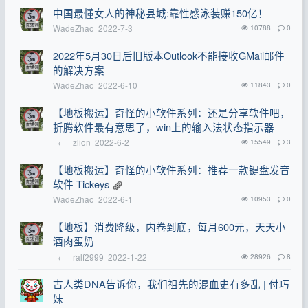
中国最懂女人的神秘县城:靠性感泳装赚150亿！
WadeZhao
2022-7-3
10788
0
2022年5月30日后旧版本Outlook不能接收GMail邮件
的解决方案
WadeZhao
2022-6-10
11843
0
【地板搬运】奇怪的小软件系列：还是分享软件吧，
折腾软件最有意思了，win上的输入法状态指示器
←
zlion
2022-6-2
15549
3
【地板搬运】奇怪的小软件系列：推荐一款键盘发音
软件 Tickeys
WadeZhao
2022-6-1
10953
0
【地板】消费降级，内卷到底，每月600元，天天小
酒肉蛋奶
←
ralf2999
2022-1-22
28926
8
古人类DNA告诉你，我们祖先的混血史有多乱 | 付巧
妹