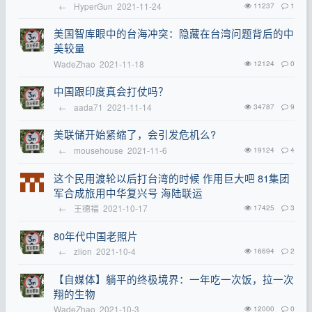
←
HyperGun
2021-11-24
11237
1
美国智库眼中的台海冲突：隐藏在台湾问题背后的中
美较量
WadeZhao
2021-11-18
12124
0
中国跟印度真会打仗吗？
←
aada71
2021-11-14
34787
9
美联储开始紧缩了，会引发危机么?
←
mousehouse
2021-11-6
19124
4
这个民用渡轮以后打台湾的时候 作用巨大吧 81集团
军合成旅用中华复兴号 海陆联运
←
王德福
2021-10-17
17425
3
80年代中国老照片
←
zlion
2021-10-4
16694
2
【自媒体】躺平的终极境界：一年吃一次饭，拉一次
翔的生物
WadeZhao
2021-10-3
12000
0