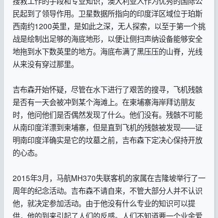
搜救工作的手段和专业知识；澳大利亚人作为优秀的国际公
民起到了领导作用。卫星数据所指向的印度洋区域位于珀斯
西南约1200英里，是如此之深，无人探索，以至于第一个挑
战是绘制出足够的海底地形，以便让侧扫声纳设备能够安全
地拖到水下数英里的地方。海底布满了黑压压的山脊，光线
从来没有穿过那里。
吉布森开始怀疑，尽管在水下进行了艰苦的搜寻，飞机残骸
是否有一天会被冲到某个海滩上。在柬埔寨海岸拜访朋友
时，他问他们是否偶然发现了什么。他们没有。残骸不可能
从南印度洋漂到柬埔寨，但是直到飞机的残骸被发现——证
明南印度洋确实是它的坟墓之前，吉布森下定决心保持开放
的心态。
2015年3月，马航MH370失联客机的家属在吉隆坡举行了一
周年的纪念活动。吉布森不请自来，不管大部分人并不认识
他，就决定参加活动。由于他没有什么专业的知识可以提
供，他的到来引起了人们的反感。人们不知道要一个业余爱