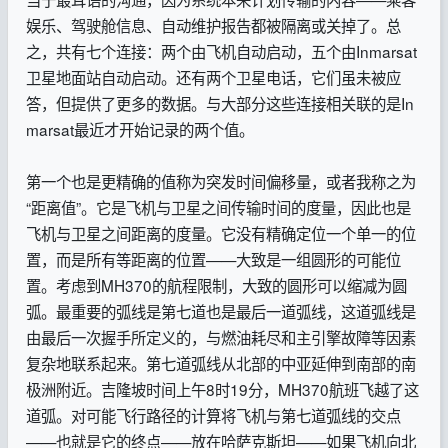
娱乐、驾驶舱信息、自动维护报告都被隔离或关掉了。总
之，共有七个连接：两个由飞机自动启动，五个由Inmarsat
卫星地面站自动启动。还有两个卫星电话，它们虽未被应
答，但提供了更多的数据。与大部分这些连接相关联的是In
marsat最近才开始记录的两个值。
第一个也是更精确的值称为突发时间偏移量，或者我称之为
“距离值”。它是飞机与卫星之间传输时间的度量，因此也是
飞机与卫星之间距离的度量。它没有精确定位一个单一的位
置，而是所有等距离的位置——大致是一组圆形的可能位
置。考虑到MH370的航程限制，大致的圆形可以缩减为圆
弧。最重要的弧线是第七道也是最后一道弧线，这道弧线是
由最后一次握手所定义的，与燃油耗尽和主引擎故障等因素
复杂地联系起来。第七道弧线从北部的中亚延伸到南部的南
极洲附近。吉隆坡时间上午8时19分，MH370航班飞越了这
道弧。对可能飞行路径的计算将飞机与第七道弧线的交点
——也就是它的终点——放在哈萨克斯坦——如果飞机向北