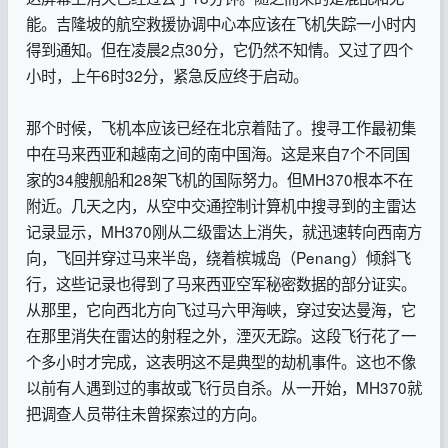
能。吉隆坡的航空救援协调中心本应该在飞机失踪一小时内
得到通知。但在凌晨2点30分，它仍然不知情。又过了四个
小时，上午6时32分，紧急反应终于启动。
那个时候，飞机本应该已经在北京着陆了。搜寻工作最初集
中在马来西亚和越南之间的南中国海。这是来自7个不同国
家的34艘舰船和28架飞机的国际努力。但MH370根本不在
附近。几天之内，从空中交通控制计算机中搜寻到的主雷达
记录显示，MH370刚从二级雷达上消失，就迅速转向西南方
向，飞回并穿过马来半岛，绕着槟城岛（Penang）倾斜飞
行，这些记录也得到了马来西亚空军秘密数据的部分证实。
从那里，它向西北方向飞过马六甲海峡，穿过安达曼海，它
在那里消失在雷达的射程之外，湮灭无踪。这段飞行花了一
个多小时才完成，这表明这不是典型的劫机事件。这也不像
以前有人遇到过的事故或飞行员自杀。从一开始，MH370就
把调查人员带往未曾探索过的方向。