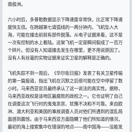
南极洲。
六小时后，多普勒数据显示下降速度非常快，比正常下降速
度快五倍。在跨越第七道弧线的一两分钟内，飞机坠入大
海，可能在撞击前就有部件脱落。从电子证据来看，这不是
一次有控制的水上着陆。这架飞机一定是瞬间裂成了一百万
个碎片。但没有人知道撞击发生在哪里，更不用说原因了。
没有人有丝毫的实物证据来证实卫星的解释是正确的。
飞机失踪不到一周后，《华尔街日报》发表了有关卫星传输
的第一篇报道，指出飞机在沉默之后很可能在空中停留了数
小时。马来西亚官员最终承认了这一说法的真实性。据称，
马来西亚政权是该地区最腐败的政权之一。它也证明了自己
在调查这次飞行时的鬼鬼祟祟、犹豫不决和不可靠。来自欧
洲、澳大利亚和美国的事故调查人员对他们所遇到的混乱局
面感到震惊。由于马来西亚方面隐瞒了他们所知道的情况，
最初的海上搜索集中在错误的地点——南中国海——没能发