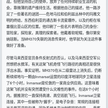
战，但他坚持自己的使命，放弃了任何持续职业生涯的机
会，靠微薄的遗产维持生活。根据他自己的描述，他一路涉
足了一些著名的谜团——危地马拉和伯利兹丛林中的玛雅文
明的终结，东西伯利亚的通古斯卡流星爆炸，以及约柜在埃
塞俄比亚山区的位置。他印刷了一些名片表明自己的身份：
冒险家，探险家，真理的探索者。他戴着软呢帽，像印第安
纳琼斯。当MH370失联的消息传来时，他早就为关注这件事
做好了准备。
尽管马来西亚官员条件反射式的否认，以及马来西亚空军公
然想把水搅浑，有关这架飞机奇怪飞行路径的真相还是很快
浮出水面。事实证明，MH370在从二级雷达上消失后，仍断
断续续地与一颗由Inmarsat运营的印度洋地球同步卫星连接
了6个小时，Inmarsat是伦敦的一家商业供应商。这意味着
这架飞机并没有突然遭受什么灾难性的事件。在这6个小时
内，据推测它一直保持高速、高空巡航飞行。Inmarsat卫星
连接，其中一些被称为“握手”，是电子杂音：常规的连接相
当于最耳语的沟通，因为系统本来计划传输的内容——乘客