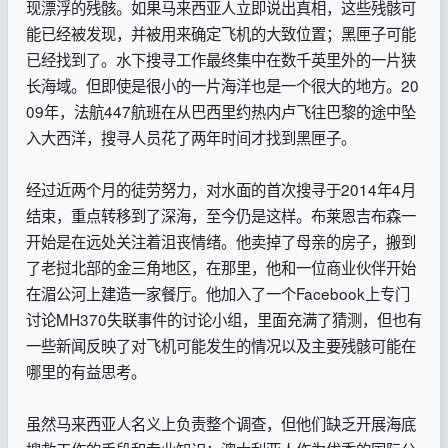
现漂浮的残骸。如果马来西亚人立即说出真相，这些残骸可
能已经被发现，并被用来确定飞机的大致位置；黑匣子可能
已经找到了。水下搜寻工作最终集中在数千英里外的一片狭
长海域。但即使是很小的一片海洋也是一个很大的地方。20
09年，法航447航班在从巴西里约热内卢飞往巴黎的途中坠
入大西洋，搜寻人员花了两年时间才找到黑匣子。
经过近两个月的徒劳努力，对水面的首次搜寻于2014年4月
结束，重点转移到了深海，至今仍是这样。布莱恩吉布森一
开始是在远处关注着沮丧情绪。他卖掉了母亲的房子，搬到
了老挝北部的金三角地区，在那里，他和一位商业伙伴开始
在湄公河上建造一家餐厅。他加入了一个Facebook上专门
讨论MH370失联事件的讨论小组，里面充满了猜测，但也有
一些新闻反映了对飞机可能发生的情况以及主要残骸可能在
哪里的有益思考。
虽然马来西亚人名义上负责整个调查，但他们缺乏开展海底