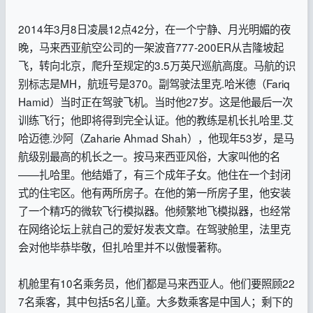
2014年3月8日凌晨12点42分，在一个宁静、月光明媚的夜
晚，马来西亚航空公司的一架波音777-200ER从吉隆坡起
飞，转向北京，爬升至规定的3.5万英尺巡航高度。马航的识
别标志是MH，航班号是370。副驾驶法里克.哈米德（Fariq
Hamid）当时正在驾驶飞机。当时他27岁。这是他最后一次
训练飞行；他即将得到完全认证。他的教练是机长扎哈里.艾
哈迈德.沙阿（Zaharie Ahmad Shah），他现年53岁，是马
航级别最高的机长之一。按马来西亚风俗，大家叫他的名
——扎哈里。他结婚了，有三个成年子女。他住在一个封闭
式的住宅区。他有两所房子。在他的第一所房子里，他安装
了一个精巧的微软飞行模拟器。他频繁地飞模拟器，也经常
在网络论坛上就自己的爱好发表文章。在驾驶舱里，法里克
会对他毕恭毕敬，但扎哈里并不以傲慢著称。
机舱里有10名乘务员，他们都是马来西亚人。他们要照顾22
7名乘客，其中包括5名儿童。大多数乘客是中国人；剩下的