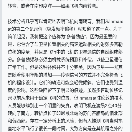
转弯，或者在南印度洋——如果飞机向南转弯。
技术分析几乎可以肯定地表明飞机向南转弯。我们从Inmars
at的第二个记录值（突发频率偏移）就知道了这一点。为了
简单起见，我将把这个值称为“多普勒值”，因为最重要的
是，它包含了与卫星位置相关的高速运动相关的射频多普勒
位移的度量，并且是飞行中的飞机的卫星通信的自然组成部
分。多普勒频移必须由机载系统预测和补偿，以使卫星通信
正常工作。但是这种补偿并不十分完美，因为卫星——尤其
是随着使用年限的增加——传输信号的方式并不完全符合飞
机的程序设计。它们的轨道可能会轻微倾斜。它们也受到温
度的影响。这些缺陷留下了明显的痕迹。虽然多普勒位移记
录以前从未用于确定飞机的位置，但Inmarsat驻伦敦的技术
人员能够辨别出一个明显的失真，表明飞机在凌晨2点40分
转向了南方。转折点位于印尼最北端的苏门答腊岛的偏北部
和偏西部。存在一定分析上的风险，但有人推测飞机当时笔
直地水平飞行了很长一段时间，大致方向是在其航程之外的