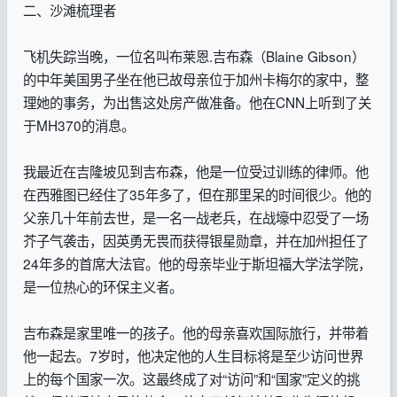
二、沙滩梳理者
飞机失踪当晚，一位名叫布莱恩.吉布森（Blaine Gibson）
的中年美国男子坐在他已故母亲位于加州卡梅尔的家中，整
理她的事务，为出售这处房产做准备。他在CNN上听到了关
于MH370的消息。
我最近在吉隆坡见到吉布森，他是一位受过训练的律师。他
在西雅图已经住了35年多了，但在那里呆的时间很少。他的
父亲几十年前去世，是一名一战老兵，在战壕中忍受了一场
芥子气袭击，因英勇无畏而获得银星勋章，并在加州担任了
24年多的首席大法官。他的母亲毕业于斯坦福大学法学院，
是一位热心的环保主义者。
吉布森是家里唯一的孩子。他的母亲喜欢国际旅行，并带着
他一起去。7岁时，他决定他的人生目标将是至少访问世界
上的每个国家一次。这最终成了对“访问”和“国家”定义的挑