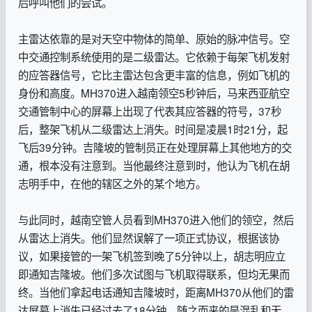
后呼叫他们的尝试。
主雷达依靠的是对天空中物体的简单、原始的脉冲信号。空
中交通控制系统使用的是二级雷达。它依赖于每架飞机发射
的应答器信号，它比主雷达包含更丰富的信息，例如飞机的
身份和高度。MH370进入越南领空5秒钟后，马来西亚航空
交通管制中心的屏幕上出现了代表其应答器的符号，37秒
后，整架飞机从二级雷达上消失。时间是凌晨1时21分，起
飞后39分钟。吉隆坡的管制员正在处理屏幕上其他地方的交
通，根本没有注意到。当他最终注意到时，他认为飞机在胡
志明手中，在他的辖区之外的某个地方。
与此同时，越南空管人员看到MH370进入他们的领空，然后
从雷达上消失。他们显然误解了一项正式协议，根据该协
议，如果接管的一架飞机签到晚了5分钟以上，胡志明应立
即通知吉隆坡。他们多次试图与飞机取得联系，但均无果而
终。当他们拿起电话通知吉隆坡时，距离MH370从他们的雷
达屏幕上消失已经过去了18分钟。随之而来的是混乱和无