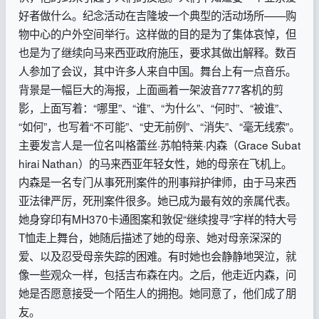
好者做什么。纪念活动在吉隆坡一个典型的活动场所——购
物中心的户外空间举行。这样做的目的是为了集体哀悼，但
也是为了继续向马来西亚政府施压，要求其做出解释。数百
人参加了会议，其中许多人来自中国。舞台上有一点音乐。
背景是一幅巨大的海报，上面画着一架波音777客机的剪
影，上面写着：“哪里”、“谁”、“为什么”、“何时”、“被谁”、
“如何”，也写着“不可能”、“史无前例”、“消失”、“毫无线索”。
主要发言人是一位名叫格蕾丝·苏帕特莱·内森（Grace Subat
hirai Nathan）的马来西亚年轻女性，她的母亲在飞机上。
内森是一名专门从事死刑案件的刑事辩护律师，由于马来西
亚法律严厉，死刑案件很多。她已成为最有效的亲属代表。
她身穿印有MH370卡通图案和敦促“继续搜寻”字样的特大号
T恤走上舞台，她随后描述了她的母亲、她对母亲深深的
爱、以及忍受母亲失踪的困难。有时她也会静静地哭泣，就
像一些观众一样，包括吉布森在内。之后，他走近内森，问
她是否愿意接受一个陌生人的拥抱。她同意了，他们成了朋
友。