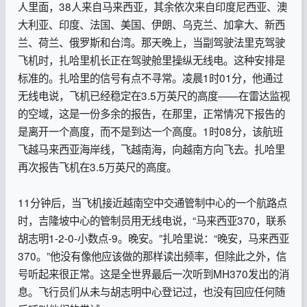
人里面，38人来自马来西亚，其余依次来自印度尼西亚、澳
大利亚、印度、法国、美国、伊朗、乌克兰、加拿大、新西
兰、荷兰、俄罗斯和台湾。那天晚上，当副驾驶法里克驾驶
飞机时，扎哈里机长正在驾驶舱里操纵无线电。这种安排是
标准的。扎哈里的信号有点不寻常。凌晨1时01分，他通过
无线电说，飞机已经稳定在3.5万英尺的高度——在雷达监视
的空域，这是一份多余的报告，在那里，正常情况下报告的
是离开一个高度，而不是到达一个高度。1时08分，该航班
飞越马来西亚海岸线，飞越南海，向越南方向飞去。扎哈里
再次报告飞机在3.5万英尺的高度。
11分钟后，当飞机接近越南空中交通管制中心的一个航路点
时，吉隆坡中心的管制员用无线电说，“马来西亚370，联系
胡志明1-2-0-小数点-9。晚安。”扎哈里说：“晚安，马来西亚
370。”他没有像他应该做的那样读出频率，但除此之外，信
号听起来很正常。这是全世界最后一次听到MH370发出的消
息。飞行员们从未与胡志明中心登记过，也没有回应任何随