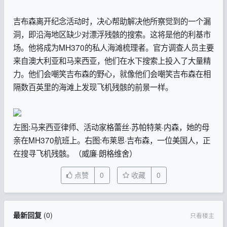
吉布森离开纪念活动时，决心帮助解决他所察觉到的一个漏
洞，即沿海地区缺少对漂浮残骸的搜索。这将是他的利基市
场。他将成为MH370的私人海滩梳理者。官方调查人员主要
来自澳大利亚和马来西亚，他们在水下搜索上投入了大量精
力。他们会嘲笑吉布森的野心，就像他们会嘲笑吉布森在相
隔数百英里的海滩上发现飞机残骸的前景一样。
左图:马来西亚律师、活动家格蕾丝·苏帕特莱·内森，她的母
亲在MH370航班上。右图:布莱恩·吉布森，一位美国人，正
在搜寻飞机残骸。（威廉·朗格维舍）
点赞
0
收藏
0
最新回复
(
0
)
只看楼主