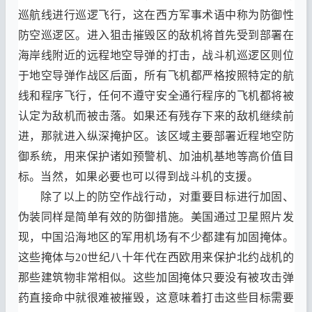
巡航线进行巡逻飞行
，
这在西方军事术语中称为防御性
防空巡逻区
。
进入狙击摧毁区的敌机将首先受到部署在
海岸线附近的远程地空导弹的打击
，
战斗机巡逻区则位
于地空导弹作战区后面
，
所有飞机都严格按照特定的航
线和程序飞行
，
任何不遵守安全通行程序的飞机都将被
认定为敌机而被击落
。
如果还有残存下来的敌机继续前
进
，
那就进入纵深掩护区
。
该区域主要部署近程地空防
御系统
，
用来保护诸如预警机
、
加油机基地等高价值目
标
。
当然
，
如果必要也可以得到战斗机的支援
。
除了以上的防空作战行动
，
对重要目标进行加固
、
伪装同样是简单有效的防御措施
。
美国通过卫星照片发
现
，
中国沿海地区的军用机场有不少都建有加固掩体
。
这些掩体与
20
世纪八十年代在西欧用来保护北约战机的
那些建筑物非常相似
。
这些加固掩体只要没有被攻击弹
药直接命中就很难被摧毁
，
这意味着打击这些目标需要