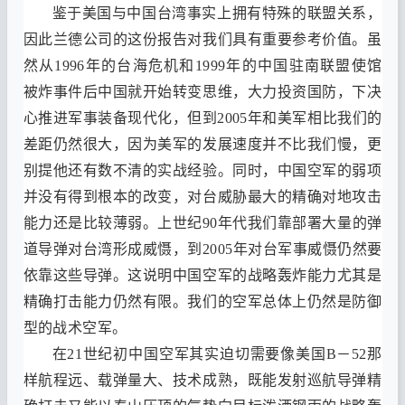
鉴于美国与中国台湾事实上拥有特殊的联盟关系
，
因此兰德公司的这份报告对我们具有重要参考价值
。
虽
然从
1996
年的台海危机和
1999
年的中国驻南联盟使馆
被炸事件后中国就开始转变思维
，
大力投资国防
，
下决
心推进军事装备现代化，但到2005年和美军相比我们的
差距仍然很大
，
因为美军的发展速度并不比我们慢
，
更
别提他还有数不清的实战经验。同时
，
中国空军的弱项
并没有得到根本的改变
，
对台威胁最大的精确对地攻击
能力还是比较薄弱
。
上世纪
90
年代我们靠部署大量的弹
道导弹对台湾形成威慑
，
到
2005
年对台军事威慑仍然要
依靠这些导弹
。
这说明中国空军的战略轰炸能力尤其是
精确打击能力仍然有限
。
我们的空军总体上仍然是防御
型的战术空军
。
在
21
世纪初中国空军其实迫切需要像美国B－
52
那
样航程远
、
载弹量大
、
技术成熟
，
既能发射巡航导弹精