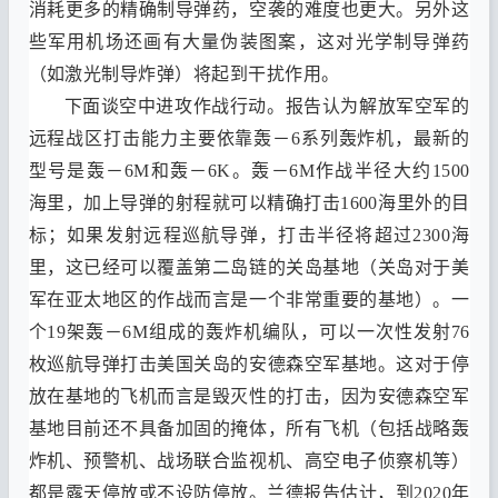
消耗更多的精确制导弹药
，
空袭的难度也更大
。
另外这
些军用机场还画有大量伪装图案
，
这对光学制导弹药
（
如激光制导炸弹
）
将起到干扰作用
。
下面谈空中进攻作战行动
。
报告认为解放军空军的
远程战区打击能力主要依靠轰
－6
系列轰炸机
，
最新的
型号是轰
－6M
和轰
－6K。
轰
－6M
作战半径大约
1500
海里
，
加上导弹的射程就可以精确打击
1600
海里外的目
标
；
如果发射远程巡航导弹
，
打击半径将超过
2300
海
里
，
这已经可以覆盖第二岛链的关岛基地
（
关岛对于美
军在亚太地区的作战而言是一个非常重要的基地
）。
一
个
19
架轰
－6M
组成的轰炸机编队
，
可以一次性发射
76
枚巡航导弹打击美国关岛的安德森空军基地
。
这对于停
放在基地的飞机而言是毁灭性的打击
，
因为安德森空军
基地目前还不具备加固的掩体
，
所有飞机
（
包括战略轰
炸机
、
预警机
、
战场联合监视机、高空电子侦察机等
）
都是露天停放或不设防停放
。
兰德报告估计
，
到
2020
年