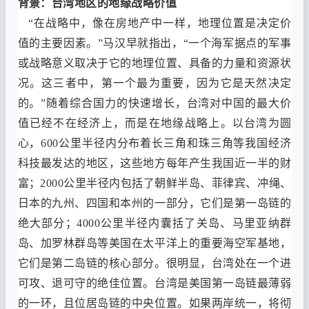
背景
：
台湾地区的地缘战略价值
“
在战略中
，
像在房地产中一样
，
地理位置是决定价
值的主要因素
。”
马汉早就指出
，“
一个海军据点的军事
或战略意义取决于它的地理位置
、
具备的力量和资源状
况
。
这三者中
，
第一个最为重要
，
因为它是天然决定
的
。”
随着综合国力的快速增长
，
台湾对中国的最大价
值已经不在经济上
，
而是在地缘战略上
。
以台湾为圆
心
，600
公里半径内分布着长三角和珠三角等我国经济
科技最发达的地区
，
这些地方每年产生我国近一半的财
富
；2000
公里半径内包括了朝鲜半岛
、
菲律宾
、
冲绳
、
日本的九州
、
四国和本州的一部分
，
它们是第一岛链的
绝大部分
；4000
公里半径内囊括了关岛
、
马里亚纳群
岛
、
加罗林群岛等美国在太平洋上的重要海空军基地
，
它们是第二岛链的核心部分
。
很明显
，
台湾处在一个进
可攻
、
退可守的绝佳位置
。
台湾是美国第一岛链最薄弱
的一环
，
且位居岛链的中央位置
。
如果两岸统一
，
将彻