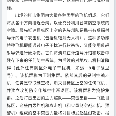
则要求飞得稍高一些和慢一些
，
以表明自己是低威胁目
标
。
出境的打击集团由大量各种类型的飞机组成
。
它们
将从各个方向接近台湾
，
以便充分利用台湾防空系统的
空隙
。
最先抵达目标区上空的先头部队是携带有反辐射
导弹的电子攻击机
（
包括反辐射无人机
），
这种多功能
特种飞机即能通过电子干扰进行软杀伤
，
又能使用反辐
射导弹进行硬杀伤
。
它们将清除在弹道导弹饱和攻击中
残存下来的任何防空系统
，
为后续的对地攻击机扫清障
碍
（
此外还有防区外电子干扰机
，
如运
－8
电子战型
号
）。
该机群称为压制集群
。
紧随其后的是制空战斗
机
，
任务是夺取制空权
，
消灭目标区上空的任何飞机
，
并建立攻势防空作战空中巡逻区
。
该机群称为掩护集
群
。
之后打击集团的主力编队
——
突击集群
——
飞抵目
标区
，
这些由轰炸机和攻击机
（
和少量制空战斗机
、
预
警机
）
组成的空中突击力量将对目标发起猛烈攻击
。
报