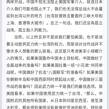
两岸开战
，
中国不但无法阻止美国军事介入
，
就连日本
介入我们可能也阻止不了
，
我们也无法保证战火不会蔓
延到台湾以外的地方
（
台湾就曾扬言要轰炸三峡大坝和
上海
、
香港等大城市
）。
总之一句话
，
我们还没有孤立
战场
、
孤立敌人的能力
。
当然
，
以上所言并不是说我们要怕美国
，
也不是说
要主动放弃武力统一台湾的权力
，
而是说对台作战并不
像许多人想象的那么容易
。
这还是只考虑美军小规模介
入的情况
，
如果美国轰炸中国本土目标呢
，
中国做好了
全面战争的准备吗
？
如果美国拉着一班
“
小兄弟
”
共同参
战呢
，
中国做好了抗击
“
八国联军
”
的准备吗
？
如果美国
在朝鲜半岛和中国西部同时燃起战火呢
，
中国做好三面
作战的准备吗
？
因此武力统一不是我们的最佳选项
。
就
美国看来
，
如果中国使用武力统一了台湾
，“
那么
，
中
国附近的其他所有国家
，
从日本到印度尼西亚
，
甚至澳
大利亚
，
都会感到美国没有能维护亚洲的和平
。
特别是