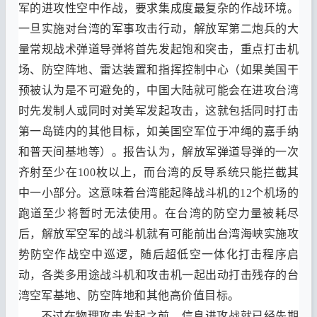
军的进攻性空中作战
，
要求集成度最复杂的作战环境
。
一旦实施对台湾的军事攻击行动
，
解放军第二炮兵的大
量常规战术弹道导弹将首先发起饱和突击
，
重点打击机
场
、
防空阵地
、
雷达装置和指挥控制中心
（
如果美国干
预被认为是不可避免的
，
中国大陆就可能会在进攻台湾
时先发制人或同时对美军发起攻击
，
这就包括同时打击
第一岛链内的其他目标
，
如美国空军位于冲绳的嘉手纳
和普天间基地等
）。
报告认为
，
解放军弹道导弹的一次
齐射至少在
100
枚以上
，
而台湾的反导系统只能拦截其
中一小部分
。
这意味着台湾能起降战斗机的
12
个机场的
跑道至少将暂时无法使用
。
在台湾的防空力量被耗尽
后
，
解放军空军的战斗机就有可能前出台湾海峡实施攻
势防空作战空中巡逻
，
随后超低空一体化打击程序启
动
，
各类多用途战斗机和攻击机一起出动打击残存的台
湾空军基地
、
防空阵地和其他高价值目标
。
不过在物理攻击发起之前
，
信息进攻战就已经先期