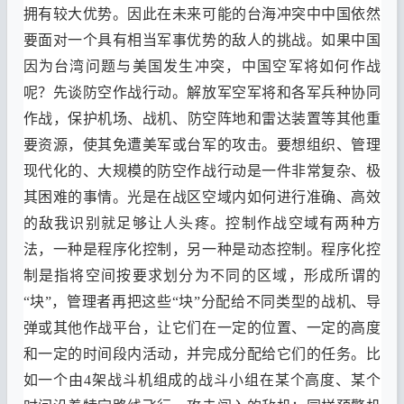
拥有较大优势
。
因此在未来可能的台海冲突中中国依然
要面对一个具有相当军事优势的敌人的挑战
。
如果中国
因为台湾问题与美国发生冲突
，
中国空军将如何作战
呢
？
先谈防空作战行动
。
解放军空军将和各军兵种协同
作战
，
保护机场
、
战机
、
防空阵地和雷达装置等其他重
要资源
，
使其免遭美军或台军的攻击
。
要想组织
、
管理
现代化的
、
大规模的防空作战行动是一件非常复杂
、
极
其困难的事情
。
光是在战区空域内如何进行准确
、
高效
的敌我识别就足够让人头疼
。
控制作战空域有两种方
法
，
一种是程序化控制
，
另一种是动态控制
。
程序化控
制是指将空间按要求划分为不同的区域
，
形成所谓的
“
块
”
，
管理者再把这些
“
块
”
分配给不同类型的战机
、
导
弹或其他作战平台
，
让它们在一定的位置
、
一定的高度
和一定的时间段内活动
，
并完成分配给它们的任务
。
比
如一个由
4
架战斗机组成的战斗小组在某个高度
、
某个