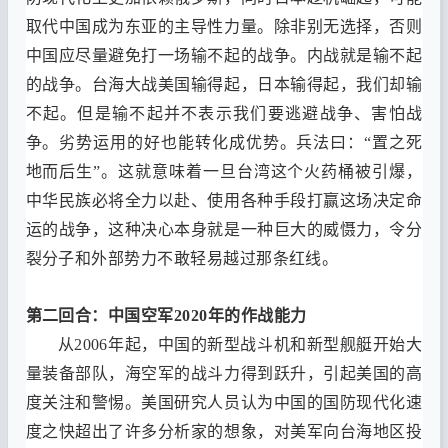
取代中国成为东亚的主导性力量
。
除非别无选择
，
否则
中国应尽量避免打一场输不起的战争
。
内战就是输不起
的战争
。
台海大战美国输得起
，
日本输得起
，
我们却输
不起
。
但是输不起并不表示我们要逃避战争
、
害怕战
争
。
劣势运用的好也能转化成优势
。
兵法曰
：“
置之死
地而后生
”
。
这就意味着一旦台湾这个火药桶被引爆
，
中华民族必将全力以赴
、
使用各种手段打赢这场决定命
运的战争
，
这种决心本身就是一种巨大的威慑力
，
令分
裂分子和外部势力不敢轻易越过那条红线
。
第二回合
：
中国空军
2020
年的作战能力
从
2006
年起
，
中国的新型战斗机和新型舰艇开始大
量装备部队
，
海空军的战斗力得到跃升
，
引起美国的高
度关注和警惕
。
美国研究人员认为中国的国防现代化速
度之快超出了许多分析家的想象
，
对美军向台海地区投