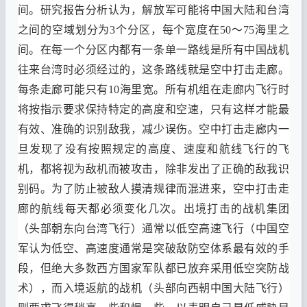
间
。
研究报告分析认为
，
解放军可能将中国大陆和台湾
之间的空域划分为
3
个分区
，
每个宽度在
5
0
～75海里之
间。在每一个分区内都有一条单一路线是所有中国战机
往来台湾时必须经过的，这条路线就是空中打击走廊
。
每条走廊可能只有
10
海里宽
。
所有机组在走廊内飞行时
将按指示要求保持特定的高度和空速
，
只有这样才能最
有效
、
准确的识别敌我
，
减少误伤
。
空中打击走廊内一
旦发现了没有按照规定的高度
、
速度和航线飞行的飞
机
，
都将视为敌机而被攻击
，
除非发出了正确的敌我识
别码
。
为了防止被敌人摸清规律而混进来
，
空中打击走
廊的航线每天都必须变化几次
。
出境打击的战机集团
（
头部朝东向台湾飞行
）
通常以低空高速飞行
（
中国空
军认为低空
、
高速度通常是突破敌防空体系最有效的手
段
，
但绝大多数西方国家军队都已放弃采用低空突防战
术
），
而入境返航的战机
（
头部向西朝中国大陆飞行
）