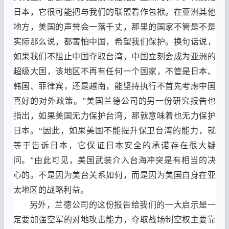
日本
，
它很可能把与我们的联盟看作包袱
。
在亚洲其他
地方
，
美国的声誉会一落千丈
，
那里的国家不管是不是
实际那么说
，
都害怕中国
，
希望我们保护
。
换句话说
，
如果我们不阻止中国夺取台湾
，
中国立刻会成为亚洲的
超级大国
，
该地区不再有任何一个国家
，
不管是日本
、
韩国
、
菲律宾
，
还是越南
，
能坚持执行不首先考虑中国
喜好的对外政策
。”
美国兰德公司的另一份研究报告也
指出
，
如果美国无力保护台湾
，
那就意味着也无力保护
日本
。“
因此
，
如果美国不能提升保卫台湾的能力
，
就
等于告诉日本
，
它保证日本安全的承诺存在很大疑
问
。”
由此可见
，
美国武装介入台海冲突是有相当的决
心的
。
不是因为美台关系如何
，
而是因为美国自身在亚
太地区的战略利益
。
另外
，
兰德公司的这份报告给我们的一大启示是一
定要加强空军的对地攻击能力
，
夺取战场制空权主要靠