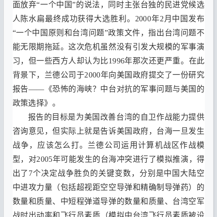
面放弃
“
一个中国
”
的说法
，
同时主张台独的民进党候选
人陈水扁最终成功获得大选胜利
。2000
年
2
月中国发布
“
一个中国原则和台湾问题
”
政策文件
，
指出台湾问题不
能无限期拖延
。
这次危机虽然没有引发大规模的军事演
习
，
但一些西方人却认为比
1996
年那次还更严重
。
在此
背景下
，
兰德公司于
2000
年向美国政府提交了一份研究
报告
——
《
恐怖的海峡
？
中台对抗的军事问题与美国的
政策选择
》。
报告的目标是为美国改善台湾的自卫作战能力提供
咨询意见
，
但实际上就是告诉美国政府
，
台海一旦发生
战争
，
应该怎么打
。
兰德公司运用计算机战区作战模
型
，
对
2005
年可能发生的台海冲突进行了模拟推演
，
得
出了
7
个决定战争胜负的关键变数
，
分别是中国大陆空
中进攻力量
（
包括超视距空空导弹和精确制导弹药
）
的
数量和质量
、
中短程弹道导弹的数量和质量
、
台湾空军
战时出动率和飞行员素质
（
模拟中台湾飞行员素质被设