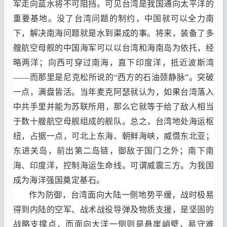
军走向蓝水将不可阻挡
。
可见台湾是我国通向太平洋的
重要基地
。
没了台湾问题的制约
，
中国就可以全力南
下
，
解决南海问题就是水到渠成的事
。
将来
，
装备了多
艘航空母舰的中国海军可以以台湾和海南岛为依托
，
经
略两洋
；
向西可穿过南海
，
直下印度洋
，
抵近波斯湾
——
而那里是尼克松所说的
“
西方的石油颈静脉
”
。
突破
一点
，
满盘皆活
。
当年麦克阿瑟就认为
，
如果台湾落入
中共手里并能为苏联所用
，
那么它就等于给了敌人相当
于数十艘航空母舰组成的舰队
。
总之
，
台湾地处海运枢
纽
，
占据一点
，
可北上东海
、
朝鲜海峡
，
威慑东北亚
；
东进关岛
，
前出第二岛链
，
御敌于国门之外
；
南下南
海
、
印度洋
，
控制海运生命线
。
可谓威震三方
。
为我国
成为海洋强国奠定基石
。
作为防御
，
台湾面向大陆一侧地势平缓
，
战时极易
得到内陆的空军
、
战术战役导弹及物质支援
，
是坚固的
战略支撑点
，
而面向大洋一侧则是悬崖峭壁
，
易守难