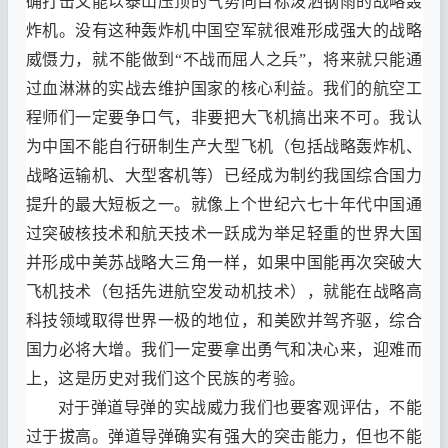
确打击又能以泰山压顶的气势向目标泼洒钢雨的战略轰
炸机
。
没有这种轰炸机中国空军就很难形成强大的战略
威慑力
，
就不能做到
“
不战而屈人之兵
”
，
将来就只能通
过血淋淋的实战去维护国家的核心利益
。
我们的航空工
程师们一定要争口气
，
非要把大飞机搞出来不可
。
我认
为中国不能自行研制生产大型飞机
（
包括战略轰炸机
、
战略运输机
、
大型客机等
）
已经成为制约我国综合国力
提升的最大短板之一
。
就像上个世纪六七十年代中国通
过突破核技术和航天技术一跃成为举足轻重的世界大国
并形成中美苏战略大三角一样
，
如果中国能再次突破大
飞机技术
（
包括先进航空发动机技术
），
就能在战略高
科技领域取得世界一极的地位
，
和美欧并驾齐驱
，
综合
国力必将大增
。
我们一定要拿出勇气和决心来
，
迎难而
上
，
这是历史对我们这个民族的考验
。
对于弹道导弹的实战威力我们也要客观评估
，
不能
过于拔高
。
弹道导弹确实有强大的突击能力
，
但也不能