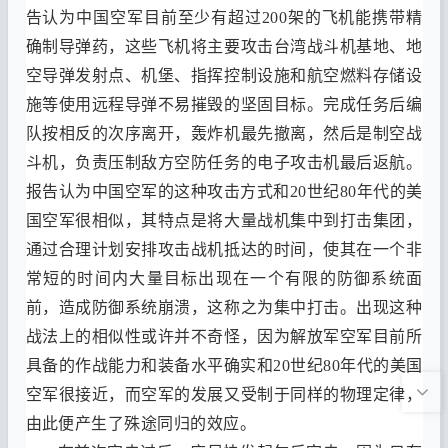
告认为中国空军目前至少有超过
200
架的飞机能携带精
确制导弹药
，
这些飞机将主要攻击台湾战斗机基地
、
地
空导弹发射点
、
机堡
、
指挥控制设施和航空燃料存储设
施等使用远程导弹不易摧毁的坚固目标
。
完成任务后编
队按相反的次序离开
，
轰炸机最先撤离
，
然后是制空战
斗机
，
负责压制敌方空防任务的电子攻击机最后返航
。
报告认为中国空军的这种攻击方式和
20
世纪
80
年代的美
国空军很相似
，
其特点是将大量战机集中到打击集团
，
通过合理计划安排攻击战机抵达的时间
，
使其在一个非
常短的时间内大量目标出现在一个有限的防御系统面
前
，
造成防御系统崩溃
，
这称之为集中打击
。
出现这种
战法上的相似性或许并不奇怪
，
因为解放军空军目前所
具备的作战能力和装备水平确实和
20
世纪
80
年代的美国
空军很接近
，
而空军的发展又受制于同样的物理定律
，
由此便产生了殊途同归的效应
。