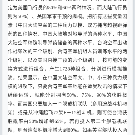
定为美国飞行员的
80%
和
60%
两种情况
，
而大陆飞行员
则为
50%
）、
美国军事干预的规模
。
把所有这些变量因
素
（
中国大陆空军的三种兵力规模
、
双方拥有超视距弹
药的四种情况
、
中国大陆地对地导弹的两种水平
、
中国
大陆空军精确制导弹药储备的两种水平
、
台湾空军出动
作战架次的三个级别
、
台湾空军机组人员训练水平的两
个级别
、
以及美国直接干预的六个级别
），
按可能的变
换方式进行组合
，
产生
1728
种组合
，
分别进行模拟推
演
。
结果显示
，
在中国大陆空军大
、
中
、
小三种兵力规
模的进攻下
，
只要台湾空军基地能在遭受攻击的情况下
继续运转
，
就能分别拥有
50%
、75%、90%
的获胜概
率
。
而美国只要加入一个舰载机联队
（
多用途战斗机
48
架
）
或是从冲绳起飞
72
架F－
15
战斗机
，
则可使台湾获
胜概率由
50%
增加到
65%
。
若再投入第二个舰载机联
队
，
则台湾获胜概率增大到
80%
。
如果美军部队投入两