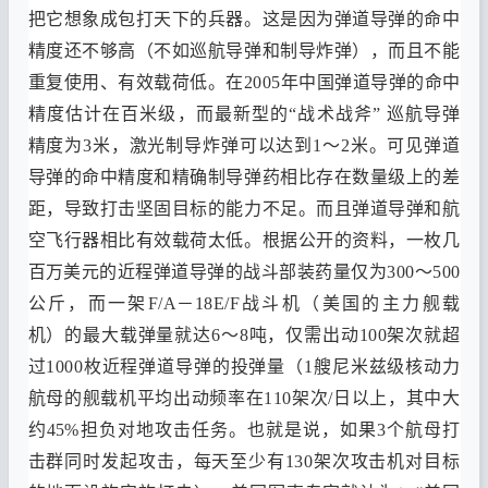
把它想象成包打天下的兵器
。
这是因为弹道导弹的命中
精度还不够高
（
不如巡航导弹和制导炸弹
），
而且不能
重复使用
、
有效载荷低
。
在
2005
年中国弹道导弹的命中
精度估计在百米级
，
而最新型的
“
战术战斧
”
巡航导弹
精度为
3
米
，
激光制导炸弹可以达到
1
～2
米
。
可见弹道
导弹的命中精度和精确制导弹药相比存在数量级上的差
距
，
导致打击坚固目标的能力不足
。
而且弹道导弹和航
空飞行器相比有效载荷太低
。
根据公开的资料
，
一枚几
百万美元的近程弹道导弹的战斗部装药量仅为
300
～500
公斤
，
而一架
F/
A
－
18E/F
战斗机
（
美国的主力舰载
机
）
的最大载弹量就达
6
～8
吨
，
仅需出动
100
架次就超
过
1000
枚近程弹道导弹的投弹量
（1
艘尼米兹级核动力
航母的舰载机平均出动频率在
110
架次
/
日以上
，
其中大
约
45%
担负对地攻击任务
。
也就是说
，
如果
3
个航母打
击群同时发起攻击
，
每天至少有
130
架次攻击机对目标