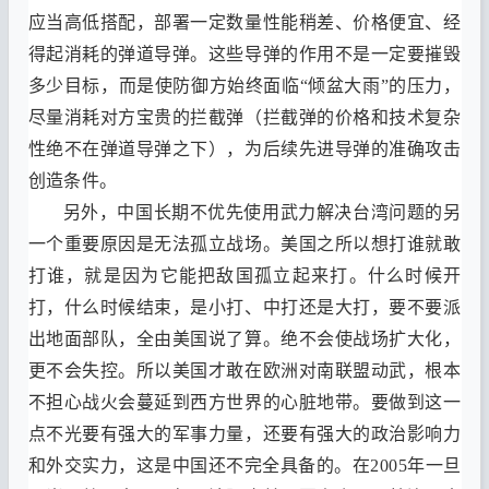
应当高低搭配
，
部署一定数量性能稍差
、
价格便宜
、
经
得起消耗的弹道导弹
。
这些导弹的作用不是一定要摧毁
多少目标
，
而是使防御方始终面临
“
倾盆大雨
”
的压力
，
尽量消耗对方宝贵的拦截弹
（
拦截弹的价格和技术复杂
性绝不在弹道导弹之下
），
为后续先进导弹的准确攻击
创造条件
。
另外
，
中国长期不优先使用武力解决台湾问题的另
一个重要原因是无法孤立战场
。
美国之所以想打谁就敢
打谁
，
就是因为它能把敌国孤立起来打
。
什么时候开
打
，
什么时候结束
，
是小打
、
中打还是大打
，
要不要派
出地面部队
，
全由美国说了算
。
绝不会使战场扩大化
，
更不会失控
。
所以美国才敢在欧洲对南联盟动武
，
根本
不担心战火会蔓延到西方世界的心脏地带
。
要做到这一
点不光要有强大的军事力量
，
还要有强大的政治影响力
和外交实力
，
这是中国还不完全具备的
。
在
2005
年一旦