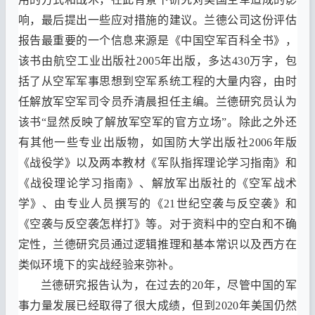
响
，
最后提出一些应对措施的建议
。
兰德公司这份评估
报告最重要的一个信息来源是
《
中国空军百科全书
》，
该书由航空工业出版社
2005
年出版
，
多达
430
万字
，
包
括了从空军军事思想到空军系统工程的大量内容
，
由时
任解放军空军司令员乔清晨担任主编
。
兰德研究员认为
该书
“
显然反映了解放军空军的官方立场
”
。
除此之外还
有其他一些专业出版物
，
如国防大学出版社
2006
年版
《
战役学
》
以及两本教材
《
军队指挥理论学习指南
》
和
《
战役理论学习指南
》、
解放军出版社的
《
空军战术
学
》、
由专业人员撰写的
《21
世纪空袭与反空袭
》
和
《
空袭与反空袭怎样打
》
等
。
对于资料中的空白和不确
定性
，
兰德研究员通过逻辑推理和基本常识以及西方在
类似环境下的实战经验来弥补
。
兰德研究报告认为
，
在过去的
20
年
，
尽管中国的军
事力量发展已经取得了很大成绩
，
但到
2020
年美国仍然