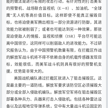
能的做法是进行有限的攻击行动
，
有针对性的打击美军
的预警机
、
战场联合监视机（E－8）、加油机
、“
全球
鹰
”
无人机等高价值目标
。
这样即使不能真正摧毁目
标
，
也将迫使美军腾出相当一部分资源进行防御
，
其进
攻能力就被削弱了
；
或者也可能达到另一种效果
，
那就
是迫使敌人的情报
、
监视和侦察
（ISR）
平台尽可能远
离中国领空
，
这同样可以削弱敌人的进攻能力
。
不过研
究报告认为
，
由于中国预警机数量有限
，
在拦截区作战
的解放军战斗机将不得不依赖自身的机载传感器发现目
标
，
效能很低
，
而美军战斗机则具有很好的预警机支
援
，
优势是非常大的
。
美国战机编队通过拦截区就进入了狙击摧毁区
。
这
是最主要的一道防线
，
解放军要求该防空区必须摧毁大
部分或全部入侵敌机编队
。
解放军空军将在狙击摧毁区
部署各种兵力
、
兵器来打击入侵敌机
。
包括各种雷达设
备以及远程地空导弹系统
，
空中有大量战斗机沿固定的