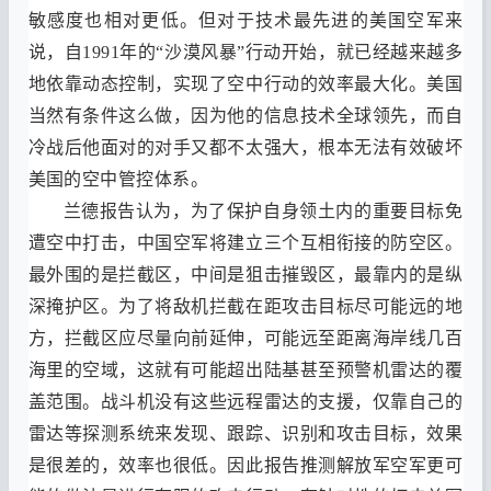
敏感度也相对更低
。
但对于技术最先进的美国空军来
说
，
自
1991
年的
“
沙漠风暴
”
行动开始
，
就已经越来越多
地依靠动态控制
，
实现了空中行动的效率最大化
。
美国
当然有条件这么做
，
因为他的信息技术全球领先
，
而自
冷战后他面对的对手又都不太强大
，
根本无法有效破坏
美国的空中管控体系
。
兰德报告认为
，
为了保护自身领土内的重要目标免
遭空中打击
，
中国空军将建立三个互相衔接的防空区
。
最外围的是拦截区
，
中间是狙击摧毁区
，
最靠内的是纵
深掩护区
。
为了将敌机拦截在距攻击目标尽可能远的地
方
，
拦截区应尽量向前延伸
，
可能远至距离海岸线几百
海里的空域
，
这就有可能超出陆基甚至预警机雷达的覆
盖范围
。
战斗机没有这些远程雷达的支援
，
仅靠自己的
雷达等探测系统来发现
、
跟踪
、
识别和攻击目标
，
效果
是很差的
，
效率也很低
。
因此报告推测解放军空军更可