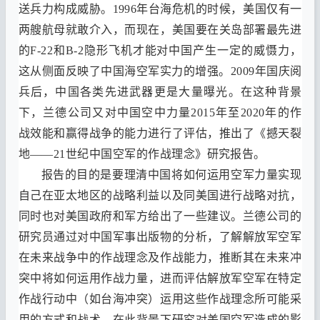
送兵力构成威胁
。1996
年台海危机的时候
，
美国仅有一
两艘航母就敢介入
，
而现在
，
美国要在关岛部署最先进
的
F-22
和
B-2
隐形飞机才能对中国产生一定的威慑力
，
这从侧面反映了中国海空军实力的增强
。2009
年国庆阅
兵后
，
中国各类先进武器更是大量曝光
。
在这种背景
下
，
兰德公司又对中国空中力量
2015
年至
2020
年的作
战效能和赢得战争的能力进行了评估
，
推出了
《
撼天裂
地
——21
世纪中国空军的作战理念
》
研究报告
。
报告的目的是要理清中国将如何运用空军力量实现
自己在亚太地区的战略利益以及同美国进行战略对抗
，
同时也对美国政府和军方给出了一些建议
。
兰德公司的
研究员通过对中国军事出版物的分析
，
了解解放军空军
在未来战争中的作战理念及作战能力
，
推断其在未来冲
突中将如何运用作战力量
，
进而评估解放军空军在特定
作战行动中
（
如台海冲突
）
运用这些作战理念所可能采
用的方式和战术
，
在此背景下研究对美国空军造成的影