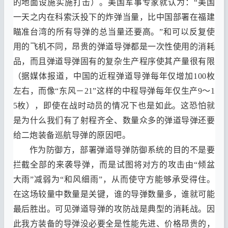
的地面设施实施打击
）。
美国军事专家就认为
：“
美国
一天之内在科索沃投下的炸弹当量
，
比中国部署在福建
瞄准台湾的所有导弹的总当量还要高
。”
和可以反复使
用的飞机不同
，
昂贵的弹道导弹都是一次性使用的消耗
品
，
而且弹道导弹固有的复杂生产程序使其产量很有限
（
据媒体报道
，
中国的近程弹道导弹每年仅增加
100
枚
左右
，
而像
“
东风－
21”
这样的中程导弹每年仅生产9～1
5枚
），
即使在战时动员的情况下也是如此
。
这恐怕就
是为什么我们有了射程齐全
、
数量众多的弹道导弹还要
给二炮装备巡航导弹的原因吧
。
作为防御方
，
部署弹道导弹防御系统的目的不是要
拦截全部的来袭导弹
，
而是试图将对方的攻击由
“
倾盆
大雨
”
减弱为
“
和风细雨
”
，
从而使守方能够承受得住
。
在这场较量中数量是关键
，
谁的导弹数量多
，
谁就可能
最后胜出
。
可见弹道导弹的攻防战是典型的消耗战
。
因
此我方装备的导弹没必要全是性能先进
、
价格昂贵的
，