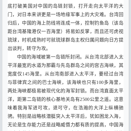
底打破美国对中国的岛链封锁
，
打开走向太平洋的大
门
，
对日本来讲更是一场地缘军事上的大灾难
。
台湾回
归后
，
中国的海上防线将连成一体
，
控制钓鱼岛
（
该岛
距台湾基隆港仅一百海里
）
将易如反掌
，
而且还可虎视
琉球
，
时机成熟时可就琉球群岛主权归属问题向日方提
出谈判
，
转守为攻
。
中国的海域被第一岛链所封闭
。
从台湾北部进入太
平洋最宽的水道为那霸与先岛群岛之间的宫古海峡
，
其
宽度仅
145
海里
。
从台湾南部进入太平洋
，
要经过台湾
与菲律宾之间的巴士海峡
，
该海峡也只有
100
多海里
，
两处海峡都极易被现代化的海军封锁
。
而台湾直面太平
洋
，
距第二岛链的核心基地关岛有
2500
公里之遥
。
这意
味着我海军进可攻
，
退可守
，
在浩瀚的大洋上纵横驰
骋
。
特别是战略核潜艇突入太平洋后
，
犹如困龙入海
，
无论是生存能力还是战略威慑力都有质的提高
，
中国海