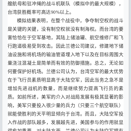
艘航母和驻冲绳的战斗机联队
（
模拟中的最大规模
），
台湾获胜概率可高达
90%
以上
。
模拟结果表明
，
在整个战役中
，
争夺制空权的战斗
是关键的关键
，
没有制空权就没有制海权
。
而台湾的要
害恰恰在于空军基地
，
其陆上储油罐
、
航空维修厂和飞
行跑道极易受到攻击
。
因此兰德公司建议
，
修建地下储
油设施和将机场的输油管道埋入地下以及在目标周围大
量浇注混凝土是简单而有效的防御措施
。
总之
，
无论如
何要保护好机场
。
兰德公司认为
，
台湾空军的最大优势
在于飞行员素质明显高于大陆空军
，
因此当务之急不是
增加先进战机的数量
，
而是继续努力提高飞行员的素
质
。
如前所述
，
美军的介入对战局发展有极其显著的影
响
，
美军只要投入很少量的兵力
（
只要三个航空联队
）
就能使胜利的天平明显倾向于台湾
。
而且
，
大陆空军投
入作战的部队越多
，
发展越先进
，
美国参与的作用就显
得愈加重要
。
对大陆方面
，
兰德公司认为大陆空军拥有