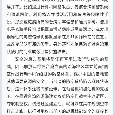
展开了
。
比如通过计算机网络攻击
，
瘫痪台湾预警系统
和通讯网络
，
利用植入并激活后门和病毒等侵略性手
段
，
渗透或瘫痪所有的台湾军事信息和通讯系统
。
使用
电子欺骗手段可以把军事活动伪装成民事活动
，
或发出
误导性的电磁信号将部队显示在并非实际所在的位置
，
或改变部队所属的类型
。
另外还可能使用激光对台湾军
队使用的商业成像卫星实施攻击
。
安全的后方基地将是任何军事进攻行动成功的基
础
。
因此解放军将在台湾当面的沿海地区建立前面
“
防
空作战行动
”
中介绍过的防空体系
，
保护中国的基地和
其他重要资源的安全
。
当台湾的防空系统陷入瘫痪状态
后
，
这一体系还将向前延伸
，
在预警机和加油机的支援
下
，
在靠近台湾的沿海建立攻势防空作战空中巡逻区
，
夺取制空权
。
该巡逻区建立后
，
就可以在其中规划空中
打击走廊
，
执行对地攻击任务的战机就能安全的穿梭其