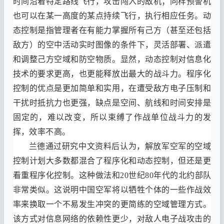
时间沿着特定路线飞行
，
攻击闯入的敌机
；
同样预警机
也可以在某一高度的某点持续飞行
，
执行相应任务
。
动
态控制是指管理者在有能力掌握所有己方
（
甚至还包括
敌方
）
的空中活动实时图像的条件下
，
灵活部署
、
派遣
和调整己方空域和防空物质
。
显然
，
动态控制对信息化
技术的要求更高
，
也更能释放出最大的战斗力
。
程序化
控制的优点是更加简单和实用
，
在遭受敌方电子压制和
干扰时抵抗力也更强
，
缺点是空间
、
航线和时间安排是
固定的
，
难以改变
，
所以束缚了作战单位战斗力的发
挥
，
效率不高
。
兰德通过研究中文资料后认为
，
解放军空军的空域
控制计划大多数都混合了程序化和动态控制
，
但还是更
看重程序化控制
。
这种做法和
20
世纪
80
年代的北约部队
非常类似
。
这说明中国空军将以牺牲个体的一些作战效
率来换取一个不易发生冲突的更简练的空域管理方式
。
该方式对信息网络的依赖性更少
，
对敌人电子战攻击的