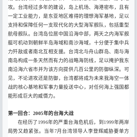
攻
。
台湾经过多年的建设
，
岛上机场
、
海港密布
，
且有
一定工业能力
，
是东亚地区难得的理想海军基地
，
足以
支持和保障任何一支现代化的大型海军舰队
，
包括重型
航母舰队
。
台湾岛位居中国沿海中部
，
两天之内海军舰
艇可机动到朝鲜半岛海域和南沙海域
，
十分便于集中兵
力歼敌或者南北互相支援
。
台湾北与舟山群岛
、
南与海
南岛构成一条天然而有力的战略海防线
，
足以掩护我东
南沿海六省市并为该方向提供几百公里的防御纵深
。
可
见
，
不论进攻还是防御
，
台湾都将成为未来我海空一体
战的核心基地和军事力量投送中心
，
对任何海上强国都
能形成巨大的威慑力
。
第一回合
：2005
年的台海大战
在经历了
1996
年的严重台海危机后
，
到
1999
年两岸
局势又趋紧张
。
当年
7
月台湾领导人李登辉威胁要单方