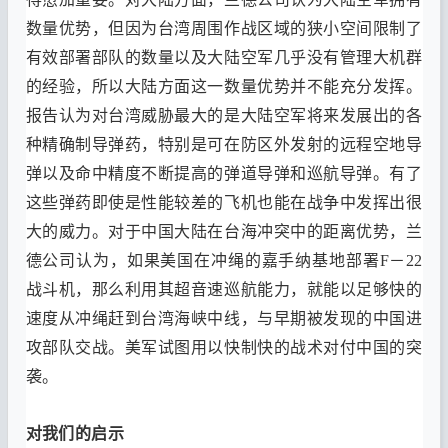
数量优势
，
但因为台湾周围作战区域的狭小空间限制了
有效部署部队的数量以及大陆空军几乎没有管理大机群
的经验
，
所以大陆方面这一数量优势并不能充分发挥
。
报告认为对台湾威胁最大的是大陆空军将来发展出的各
种精确制导弹药
，
特别是可在防区外发射的远程空地导
弹以及命中精度不断提高的弹道导弹和巡航导弹
。
有了
这些弹药即使是性能较差的飞机也能在战争中发挥出很
大的威力
。
对于中国大陆在台海冲突中的距离优势
，
兰
德公司认为
，
如果美国在冲绳的嘉手纳基地部署F－
22
战斗机
，
那么利用其超音速巡航能力
，
就能以足够快的
速度从冲绳赶到台湾海峡中线
，
与早期被发现的中国进
攻部队交战
。
美军试图用以快制快的战术对付中国的突
袭
。
对我们的启示