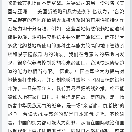
攻击敌方机场而不是空战
。
兰德公司的另一份报告
《
美
国与亚洲
——
美国新战略和兵力态势
》
也认为
，“
台湾
空军现有的基地在遭到大规模进攻时的可用性和持久作
战能力均十分有限
。
例如
，
这些基地仍然依赖地面油料
储供设施
，
油料供应系统主要依赖于油罐车
，
而不是大
多数北约基地所使用的那种生存能力较高的地下管线系
统和设于隐蔽部内的油泵
。
我们在考察过的基地内发
现
，
很多保养与控制设施都未经加固
，
台湾快速修复跑
道的能力也相当有限
。”
因此
，
中国空军应大力提高对
地精确打击能力
，
并研制能够摧毁地下坚固目标的钻地
炸弹
。
一旦美军介入
，
我们要尽量把战线外推
，
绝不能
被敌人堵在家门口打
。
打台湾是内战
，
是内耗
，
是一场
伤害中华民族元气的战争
，
是一场
“
亲者痛
，
仇者快
”
的
战争
。
台海大战最高兴的就是日本和俄罗斯
。
不论输
赢
，
中国的实力都可能大为削弱
，
从而在国际政治和国
防现代化上更加依赖俄罗斯
，
同时日本趁机崛起
，
可能