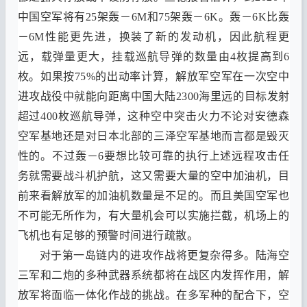
中国空军将有
25
架轰
－6M
和
75
架轰
－6K。
轰
－6K
比轰
－6M
性能更先进
，
换装了新的发动机
，
因此航程更
远
，
载弹量更大
，
挂载巡航导弹的数量由
4
枚提高到
6
枚
。
如果按
75%
的出动率计算
，
解放军空军在一次空中
进攻战役中就能向距离中国大陆
2300
海里远的目标发射
超过
400
枚巡航导弹
，
这种空中突击火力不论对安德森
空军基地还是对日本北部的三泽空军基地而言都是毁灭
性的
。
不过轰
－6
要想比较可靠的执行上述远程攻击任
务就需要战斗机护航
，
这又需要大量的空中加油机
，
目
前来看解放军的加油机数量是不足的
。
而且美国空军也
不可能无所作为
，
有大量机会可以实施拦截
，
机场上的
飞机也有足够的预警时间进行疏散
。
对于第一岛链内的进攻作战将更复杂得多
。
陆海空
三军和二炮的多种武器系统都将在战区内发挥作用
，
解
放军将面临一体化作战的挑战
。
在多军种的配合下
，
空