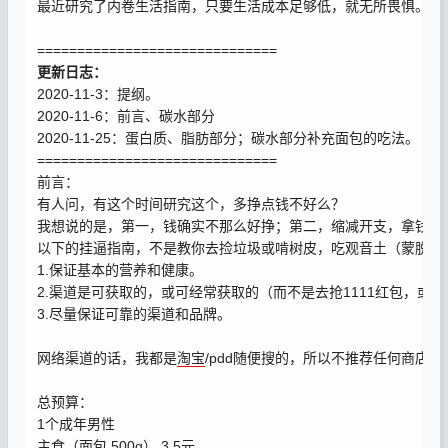
最近研究了内卷生活指南，只要生活成本足够低，就无所畏惧。
==============================
更新日志：
2020-11-3：提纲。
2020-11-6：前言、碳水部分
2020-11-25：蛋白质、脂肪部分；碳水部分补充面包的吃法。
==============================
前言：
有人问，有这个时间研究这个，多挣点钱不好么？
我想说的是，第一，钱确实不那么好挣；第二，缩减开支，拿钱去
以下的挂逼指南，不是教你去捡垃圾或啃树皮，吃观音土（蒙脱石
1.保证基本的营养和健康。
2.渠道是可获取的，或可经常获取的（而不是去抢1111红包，或抽
3.尽量保证可靠的渠道和品牌。
网络渠道的话，我都是
淘宝
/pdd随便搜的，所以不推荐任何商店
总预算：
1个成年男性
主食（面包 500g） 3.5元