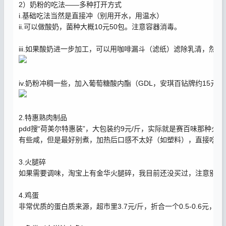
2）奶粉的吃法——多种打开方式
i.基础吃法当然是直接冲（别用开水，用温水）
ii.可以做酸奶，菌种大概10元50包。注意容器消毒。
iii.如果酸奶进一步加工，可以用咖啡漏斗（滤纸）滤除乳清，然
iv.奶粉冲稠一些，加入葡萄糖酸内酯（GDL，安琪百钻牌约15
2.特惠熟肉制品
pdd搜“荷美尔特惠装”，大包装约9元/斤，实际就是赛百味那种
有些咸，但是最好别煮，加热后口感不太好（如塑料），直接吃口
3.火腿碎
如果需要调味，淘宝上有金华火腿碎，我目前还没买过，注意别买
4.鸡蛋
非常优质的蛋白质来源，超市里3.7元/斤，折合一个0.5-0.6元，