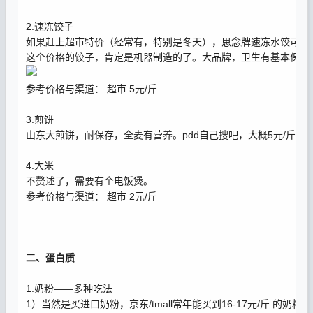
2.速冻饺子
如果赶上超市特价（经常有，特别是冬天），思念牌速冻水饺可以做到
这个价格的饺子，肯定是机器制造的了。大品牌，卫生有基本保障
参考价格与渠道： 超市 5元/斤
3.煎饼
山东大煎饼，耐保存，全麦有营养。pdd自己搜吧，大概5元/斤
4.大米
不赘述了，需要有个电饭煲。
参考价格与渠道： 超市 2元/斤
二、蛋白质
1.奶粉——多种吃法
1）当然是买进口奶粉，
京东
/tmall常年能买到16-17元/斤 