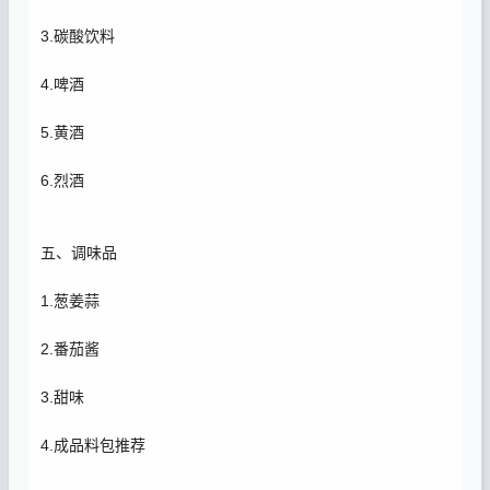
3.碳酸饮料
4.啤酒
5.黄酒
6.烈酒
五、调味品
1.葱姜蒜
2.番茄酱
3.甜味
4.成品料包推荐