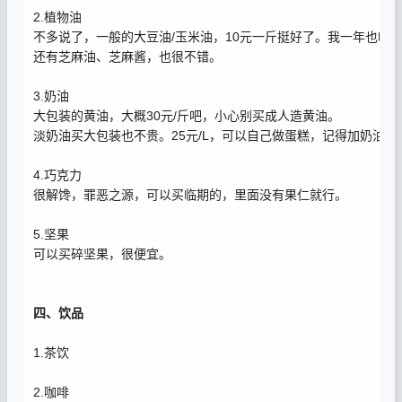
2.植物油
不多说了，一般的大豆油/玉米油，10元一斤挺好了。我一年也吃
还有芝麻油、芝麻酱，也很不错。
3.奶油
大包装的黄油，大概30元/斤吧，小心别买成人造黄油。
淡奶油买大包装也不贵。25元/L，可以自己做蛋糕，记得加奶油
4.巧克力
很解馋，罪恶之源，可以买临期的，里面没有果仁就行。
5.坚果
可以买碎坚果，很便宜。
四、饮品
1.茶饮
2.咖啡