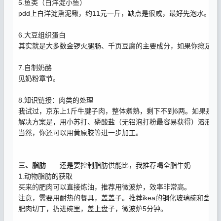
5.鱼类（白洋淀小鱼）
pdd上白洋淀熏泥鳅，约11元一斤，缺点是很咸，最好先泡水。
6.大豆组织蛋白
其实就是大多数金锣火腿肠、千页豆腐的主要成分，如果你瘾足够
7.自制奶酪
见奶粉章节。
8.知识链接：肉类的处理
我试过，京东上1斤牛腱子肉，整体煮熟，剩下不到6两。如果是乌
解决方案是，用小苏打、磷酸盐（无铝泡打粉最容易获得）溶液泡
当然，你还可以用黄原胶等进一步加工。
三、脂肪
——还是要控制脂肪供能比，我推荐喝全脂牛奶
1.动物脂肪的获取
买来的肥肉可以直接炼油，推荐用微波炉，效率非常高。
注意，需要用耐热的餐具，盖盖子。推荐ikea的钢化玻璃碗和盘子
肥肉切丁，扔进碗里，盖上盘子，微波炉5分钟。