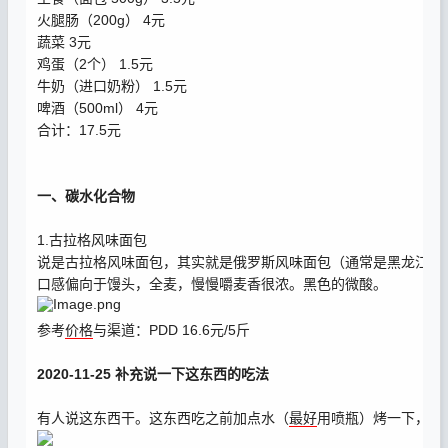
火腿肠（200g） 4元
蔬菜 3元
鸡蛋（2个） 1.5元
牛奶（进口奶粉） 1.5元
啤酒（500ml） 4元
合计：17.5元
一、碳水化合物
1.古拉格风味面包
说是古拉格风味面包，其实就是俄罗斯风味面包（通常是黑龙江绥
口感偏向于馒头，全麦，慢慢嚼麦香很浓。黑色的微酸。
参考
价格
与渠道：PDD 16.6元/5斤
2020-11-25 补充说一下这东西的吃法
有人说这东西干。这东西吃之前加点水（
最好
用喷瓶）烤一下，或