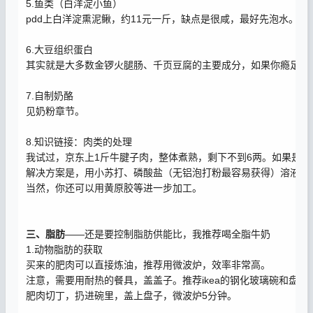
5.鱼类（白洋淀小鱼）
pdd上白洋淀熏泥鳅，约11元一斤，缺点是很咸，最好先泡水。
6.大豆组织蛋白
其实就是大多数金锣火腿肠、千页豆腐的主要成分，如果你瘾足够
7.自制奶酪
见奶粉章节。
8.知识链接：肉类的处理
我试过，京东上1斤牛腱子肉，整体煮熟，剩下不到6两。如果是乌
解决方案是，用小苏打、磷酸盐（无铝泡打粉最容易获得）溶液泡
当然，你还可以用黄原胶等进一步加工。
三、脂肪
——还是要控制脂肪供能比，我推荐喝全脂牛奶
1.动物脂肪的获取
买来的肥肉可以直接炼油，推荐用微波炉，效率非常高。
注意，需要用耐热的餐具，盖盖子。推荐ikea的钢化玻璃碗和盘子
肥肉切丁，扔进碗里，盖上盘子，微波炉5分钟。