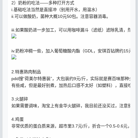
2）奶粉的吃法——多种打开方式
i.基础吃法当然是直接冲（别用开水，用温水）
ii.可以做酸奶，菌种大概10元50包。注意容器消毒。
iii.如果酸奶进一步加工，可以用咖啡漏斗（滤纸）滤除乳清，然
iv.奶粉冲稠一些，加入葡萄糖酸内酯（GDL，安琪百钻牌约15
2.特惠熟肉制品
pdd搜“荷美尔特惠装”，大包装约9元/斤，实际就是赛百味那种
有些咸，但是最好别煮，加热后口感不太好（如塑料），直接吃口
3.火腿碎
如果需要调味，淘宝上有金华火腿碎，我目前还没买过，注意别买
4.鸡蛋
非常优质的蛋白质来源，超市里3.7元/斤，折合一个0.5-0.6元，