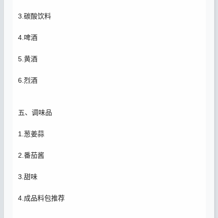
3.碳酸饮料
4.啤酒
5.黄酒
6.烈酒
五、调味品
1.葱姜蒜
2.番茄酱
3.甜味
4.成品料包推荐