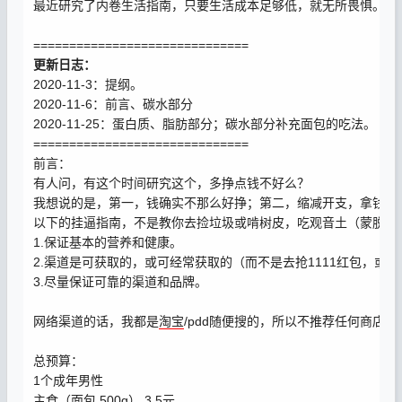
最近研究了内卷生活指南，只要生活成本足够低，就无所畏惧。
==============================
更新日志：
2020-11-3：提纲。
2020-11-6：前言、碳水部分
2020-11-25：蛋白质、脂肪部分；碳水部分补充面包的吃法。
==============================
前言：
有人问，有这个时间研究这个，多挣点钱不好么？
我想说的是，第一，钱确实不那么好挣；第二，缩减开支，拿钱去
以下的挂逼指南，不是教你去捡垃圾或啃树皮，吃观音土（蒙脱石
1.保证基本的营养和健康。
2.渠道是可获取的，或可经常获取的（而不是去抢1111红包，或抽
3.尽量保证可靠的渠道和品牌。
网络渠道的话，我都是
淘宝
/pdd随便搜的，所以不推荐任何商店
总预算：
1个成年男性
主食（面包 500g） 3.5元