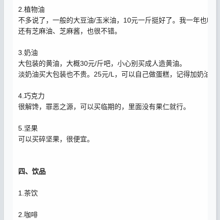
2.植物油
不多说了，一般的大豆油/玉米油，10元一斤挺好了。我一年也吃
还有芝麻油、芝麻酱，也很不错。
3.奶油
大包装的黄油，大概30元/斤吧，小心别买成人造黄油。
淡奶油买大包装也不贵。25元/L，可以自己做蛋糕，记得加奶油
4.巧克力
很解馋，罪恶之源，可以买临期的，里面没有果仁就行。
5.坚果
可以买碎坚果，很便宜。
四、饮品
1.茶饮
2.咖啡