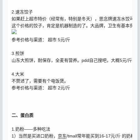
2.速冻饺子
如果赶上超市特价（经常有，特别是冬天），思念牌速冻水饺可以做到
这个价格的饺子，肯定是机器制造的了。大品牌，卫生有基本保障
参考价格与渠道： 超市 5元/斤
3.煎饼
山东大煎饼，耐保存，全麦有营养。pdd自己搜吧，大概5元/斤
4.大米
不赘述了，需要有个电饭煲。
参考价格与渠道： 超市 2元/斤
二、蛋白质
1.奶粉——多种吃法
1）当然是买进口奶粉，
京东
/tmall常年能买到16-17元/斤 