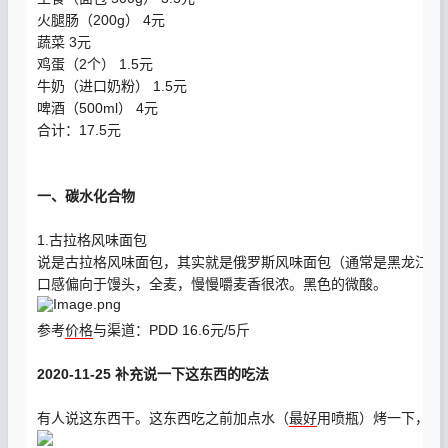
火腿肠（200g） 4元
蔬菜 3元
鸡蛋（2个） 1.5元
牛奶（进口奶粉） 1.5元
啤酒（500ml） 4元
合计：17.5元
一、碳水化合物
1.古拉格风味面包
说是古拉格风味面包，其实就是俄罗斯风味面包（通常是黑龙江绥
口感偏向于馒头，全麦，慢慢嚼麦香很浓。黑色的微酸。
参考
价格
与渠道：PDD 16.6元/5斤
2020-11-25 补充说一下这东西的吃法
有人说这东西干。这东西吃之前加点水（
最好
用喷瓶）烤一下，或