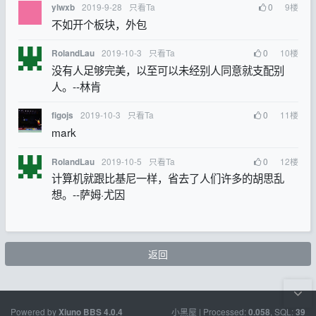
2019-9-28
只看Ta
0
9
楼
ylwxb
不如开个板块，外包
2019-10-3
只看Ta
0
10
楼
RolandLau
没有人足够完美，以至可以未经别人同意就支配别
人。--林肯
2019-10-3
只看Ta
0
11
楼
figojs
mark
2019-10-5
只看Ta
0
12
楼
RolandLau
计算机就跟比基尼一样，省去了人们许多的胡思乱
想。--萨姆·尤因
返回
Powered by
小黑屋
| Processed:
, SQL:
Xiuno BBS
4.0.4
0.058
39