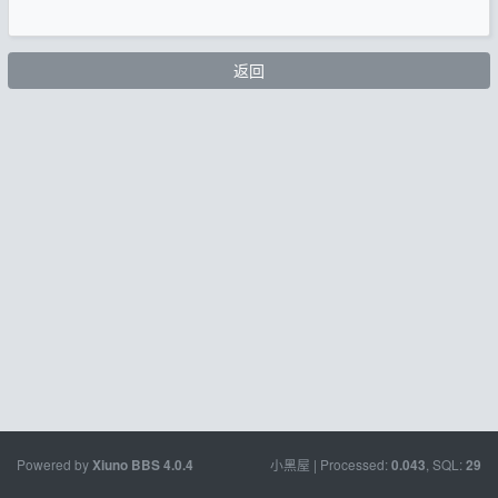
返回
Powered by
小黑屋
| Processed:
, SQL:
Xiuno BBS
4.0.4
0.043
29