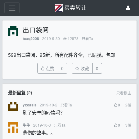
买卖转让
出口袋阅
2019-9-30
12878
只看Ta
tcxq2008
599出口袋阅，95新，所有配件齐全，已贴膜。包邮
点赞
0
收藏
0
最新回复
(
2
)
只看楼主
2019-10-2
只看Ta
0
2
楼
yxoasis
刷了安卓的kv换吗？
2019-10-3
只看Ta
0
3
楼
牛牛
悲伤的故事。。