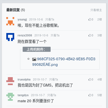
最新回复
(
5
)
只看楼主
2019-10-6
只看Ta
0
2
楼
youngj
唉，现在不能上谷歌框架。
2019-10-6
只看Ta
0
3
楼
renzx2008
刚在群里看了一个
上传的附件：
968CF325-0790-4B42-9E85-F0D3
99082EAE.png
2019-10-7
只看Ta
0
4
楼
truealpha
我也是因为封了GMS，把这机出了
2019-10-7
只看Ta
0
5
楼
tangdys
mate 20 系列要涨价了