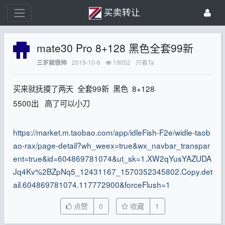
买卖转让
mate30 Pro 8+128 黑色全套99新
2019-10-6
19052
只看Ta
三岁就很帅
买来就抚摸了两天 全套99新 黑色 8+128
5500出 高了可以小刀
https://market.m.taobao.com/app/idleFish-F2e/widle-taob
ao-rax/page-detail?wh_weex=true&wx_navbar_transpar
ent=true&id=604869781074&ut_sk=1.XW2qYusYAZUDA
Jq4Kv%2BZpNq5_12431167_1570352345802.Copy.det
ail.604869781074.117772900&forceFlush=1
点赞
0
收藏
1