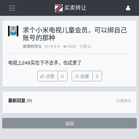
买卖转让
求个小米电视儿童会员，可以绑自己
账号的那种
2019-9-8
6053
只看Ta
逆流的河马
电视上248实在下不去手，也忒贵了
点赞
0
收藏
0
最新回复
(
0
)
只看楼主
返回