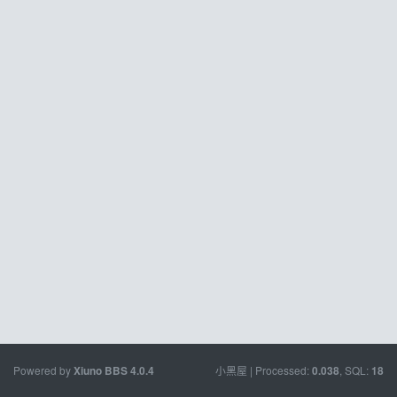
Powered by
小黑屋
| Processed:
, SQL:
Xiuno BBS
4.0.4
0.038
18