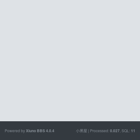
Powered by
小黑屋
| Processed:
, SQL:
Xiuno BBS
4.0.4
0.027
11