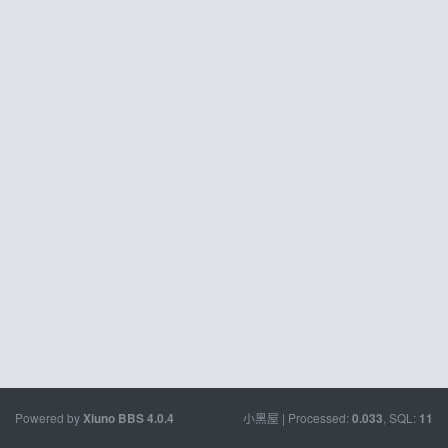
Powered by
小黑屋
| Processed:
, SQL:
Xiuno BBS
4.0.4
0.033
11