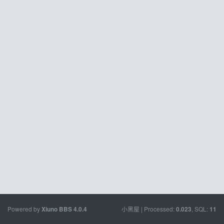
Powered by
小黑屋
| Processed:
, SQL:
Xiuno BBS
4.0.4
0.023
11