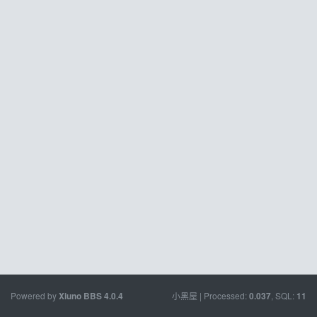
Powered by
小黑屋
| Processed:
, SQL:
Xiuno BBS
4.0.4
0.037
11