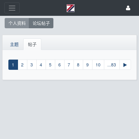
个人资料
论坛帖子
主题
帖子
1
2
3
4
5
6
7
8
9
10
...83
▶