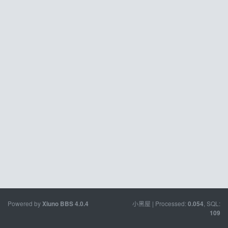
Powered by
小黑屋
| Processed:
, SQL:
Xiuno BBS
4.0.4
0.054
109